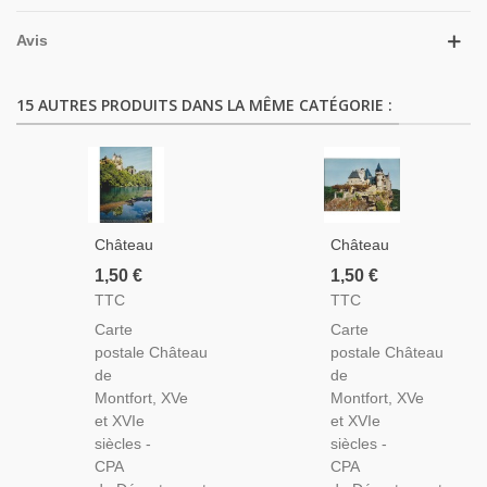
Avis
15 AUTRES PRODUITS DANS LA MÊME CATÉGORIE :
Château
Château
De
De
1,50 €
1,50 €
Montfort
Montfort
TTC
TTC
- Carte
- Carte
Carte
Carte
Postale
Postale
postale Château
postale Château
Département
Département
de
de
24
24
Montfort, XVe
Montfort, XVe
Dordogne
Dordogne
et XVIe
et XVIe
siècles -
siècles -
CPA
CPA