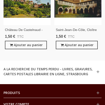
Château De Castelnaud -
Saint-Jean-De-Côle, Cloître
Carte Postale Département
Renaissance Et Eglise, Carte
1,50 €
1,50 €
TTC
TTC
24 Dordogne
Postale Département 24,
Ajouter au panier
Dordogne - Monastère,
Ajouter au panier
A LA RECHERCHE DU TEMPS PERDU - LIVRES, GRAVURES,
CARTES POSTALES LIBRAIRIE EN LIGNE, STRASBOURG
PRODUITS
VOTRE COMPTE