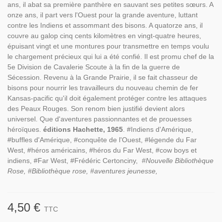
ans, il abat sa première panthère en sauvant ses petites sœurs. A
onze ans, il part vers l'Ouest pour la grande aventure, luttant
contre les Indiens et assommant des bisons. A quatorze ans, il
couvre au galop cinq cents kilomètres en vingt-quatre heures,
épuisant vingt et une montures pour transmettre en temps voulu
le chargement précieux qui lui a été confié. Il est promu chef de la
5e Division de Cavalerie Scoute à la fin de la guerre de
Sécession. Revenu à la Grande Prairie, il se fait chasseur de
bisons pour nourrir les travailleurs du nouveau chemin de fer
Kansas-pacific qu'il doit également protéger contre les attaques
des Peaux Rouges. Son renom bien justifié devient alors
universel. Que d'aventures passionnantes et de prouesses
héroïques.
éditions Hachette, 1965
. #Indiens d'Amérique,
#buffles d'Amérique, #conquête de l'Ouest, #légende du Far
West, #héros américains, #héros du Far West, #cow boys et
indiens, #Far West, #Frédéric Certonciny,
#Nouvelle Bibliothèque
Rose, #Bibliothèque rose, #aventures jeunesse,
4,50 €
TTC