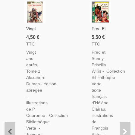
Vingt
Fred Et
Ans
Sunny,
4,50 €
5,50 €
Après,
Priscilla
TTC
TTC
T1,
Willis,
Vingt
Fred et
Alexandre
1959 -
ans
Sunny,
Dumas,
Amitié
après,
Priscilla
1954 -
Cheval
Tome 1,
Willis - Collection
Trois
Enfant,
Alexandre
Bibliothèque
Mousquetaires,
Aventures
Dumas - édition
Verte.
D'Artagnan,
Jeunesse,
abrégée
texte
Cape Et
Collection
-
français
Épée,
Bibliothèque
illustrations
d'Hélène
Bibliothèque
Verte
de P.
Clairau,
Verte,
Couronne - Collection
illustrations
Couverture
Bibliothèque
de
Verte
Verte -
François
Toujours
Batet -