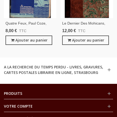
Quatre Feux, Paul Coze,
Le Dernier Des Mohicans,
1935 -, Far West, Tribus
Fenimore Cooper, 1930 -,
8,00 €
12,00 €
TTC
TTC
Indiens, Western, Ethnologie,
Far West, Cow-Boys, Indiens,
Scouts, Camping,
Ajouter au panier
Western, Dos Cuir Rainures,
Ajouter au panier
A LA RECHERCHE DU TEMPS PERDU - LIVRES, GRAVURES,
CARTES POSTALES LIBRAIRIE EN LIGNE, STRASBOURG
PRODUITS
VOTRE COMPTE