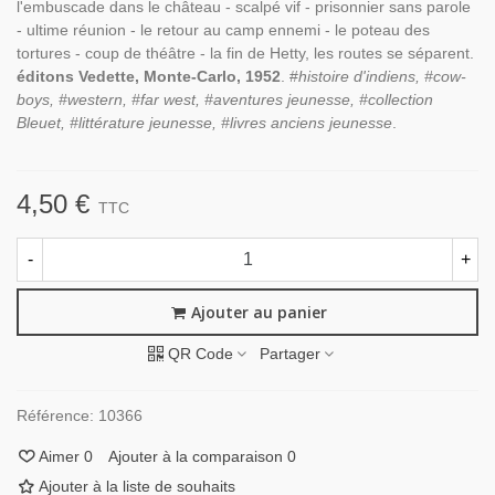
l'embuscade dans le château - scalpé vif - prisonnier sans parole
- ultime réunion - le retour au camp ennemi - le poteau des
tortures - coup de théâtre - la fin de Hetty, les routes se séparent.
éditons Vedette, Monte-Carlo, 1952
. #
histoire d'indiens, #cow-
boys, #western, #far west, #aventures jeunesse, #collection
Bleuet, #littérature jeunesse, #livres anciens jeunesse
.
4,50 €
TTC
-
+
Ajouter au panier
QR Code
Partager
Référence:
10366
Aimer
0
Ajouter à la comparaison
0
Ajouter à la liste de souhaits