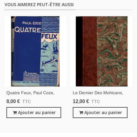
VOUS AIMEREZ PEUT-ÊTRE AUSSI
Quatre Feux, Paul Coze,
Le Dernier Des Mohicans,
1935 -, Far West, Tribus
Fenimore Cooper, 1930 -,
8,00 €
12,00 €
TTC
TTC
Indiens, Western, Ethnologie,
Far West, Cow-Boys, Indiens,
Scouts, Camping,
Ajouter au panier
Western, Dos Cuir Rainures,
Ajouter au panier