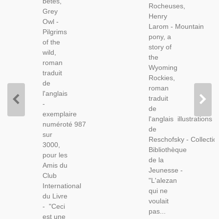
bêtes,
Nord
Rocheuses,
Far
Grey
Canadien,
Henry
West,
Owl -
Indiens,
Larom - Mountain
Cow-
Pilgrims
Castors,
pony, a
Boys,
of the
Trappeurs,
story of
Western,
wild,
the
Aventures
roman
Wyoming
Jeunesse,
traduit
Rockies,
de
roman
l'anglais
traduit
-
de
exemplaire
l'anglais illustrations
numéroté 987
de
sur
Reschofsky - Collectio
3000,
Bibliothèque
pour les
de la
Amis du
Jeunesse -
Club
"L'alezan
International
qui ne
du Livre
voulait
- "Ceci
pas...
est une