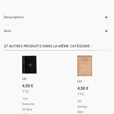
Description
Avis
27 AUTRES PRODUITS DANS LA MÊME CATÉGORIE :
Un
Un
Homme
4,50 €
Poney
4,50 €
Et Des
TTC
Des
TTC
Bêtes,
Rocheuses,
Un
Grey
Un
Henry
homme
Owl, -,
poney
Larom,
et des
Grand-
des
1952 -