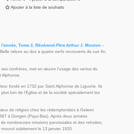
Ajouter à la liste de souhaits
e l'année, Tome 2, Révérend-Père Arthur J. Mouton
-
Belle reliure au dos à quatre nerfs recouverts de cuir fin,
ur ses confrères, met en œuvre l'usage des vertus du
t Alphonse.
eur fondé en 1732 par Saint Alphonse de Liguorie. Ils
lus loin de l’Eglise et de la société spécialement les
vœux de religion chez les rédemptoristes à Geleen
 1887 à Dongen (Pays-Bas). Après deux années
 de nombreuses missions paroissiales et des retraites,
y mourut subitement le 13 janvier 1920.