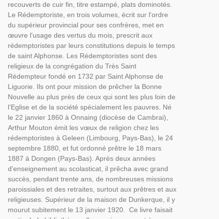
recouverts de cuir fin, titre estampé, plats dominotés.
Le Rédemptoriste, en trois volumes, écrit sur l'ordre
du supérieur provincial pour ses confrères, met en
œuvre l'usage des vertus du mois, prescrit aux
rédemptoristes par leurs constitutions depuis le temps
de saint Alphonse. Les Rédemptoristes sont des
religieux de la congrégation du Très Saint
Rédempteur fondé en 1732 par Saint Alphonse de
Liguorie. Ils ont pour mission de prêcher la Bonne
Nouvelle au plus près de ceux qui sont les plus loin de
l’Eglise et de la société spécialement les pauvres. Né
le 22 janvier 1860 à Onnaing (diocèse de Cambrai),
Arthur Mouton émit les vœux de religion chez les
rédemptoristes à Geleen (Limbourg, Pays-Bas), le 24
septembre 1880, et fut ordonné prêtre le 18 mars
1887 à Dongen (Pays-Bas). Après deux années
d'enseignement au scolasticat, il prêcha avec grand
succès, pendant trente ans, de nombreuses missions
paroissiales et des retraites, surtout aux prêtres et aux
religieuses. Supérieur de la maison de Dunkerque, il y
mourut subitement le 13 janvier 1920. Ce livre faisait