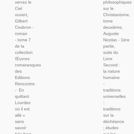
verrez le
philosophiques
Romanesques
Auguste
Ciel
sur le
T7,
Nicolas,
ouvert,
Christianisme,
Gilbert
1852 -
Gilbert
tome
Cesbron
Philosophes,
Cesbron -
deuxième,
- Village
Âmes Du
roman
Auguste
Englouti,
Purgatoire,
- tome 7
Nicolas - 1ère
Faux
Immortalité,,
de la
partie,
Miracle,
collection
suite du
Éditions
Œuvres
Livre
Rencontre
romanesques
Second :
des
la nature
Editions
humaine
Rencontre
-
- En
traditions
quittant
universelles
Lourdes
:
où il est
traditions
allé «
sur la
sans
déchéance
savoir
; études