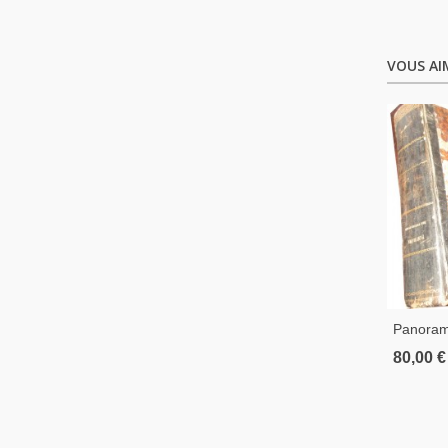
VOUS AI
Panoram
Ou Répe
80,00 €
L'improv
Composi
Abbé Mar
Messe,