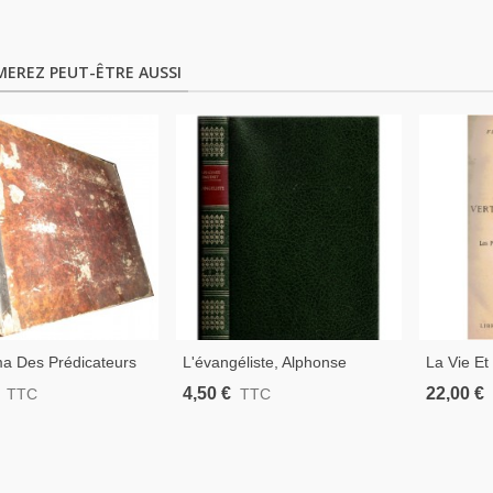
MEREZ PEUT-ÊTRE AUSSI
a Des Prédicateurs
L'évangéliste, Alphonse
La Vie Et
rtoire Pour
Daudet, 1966 - Critique
Chrétienn
4,50 €
22,00 €
TTC
TTC
isation Et La
Protestantisme XIXe Siècle
Docteurs 
tion Du Sermon,
tin, 1860 - Liturgie,