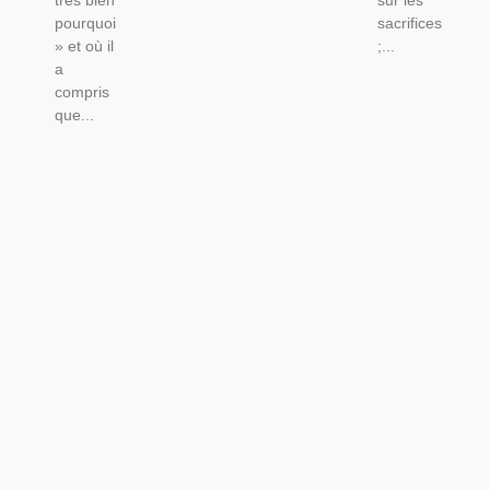
très bien
sur les
pourquoi
sacrifices
» et où il
;...
a
compris
que...