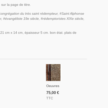
sur la page de titre.
congrégation du très saint rédempteur, #Saint Alphonse
r, #évangéliste 19e siècle, #rédemptoristes XIXe siècle,
at 21 cm x 14 cm, épaisseur 5 cm. bon état. plats de
Oeuvres
Très
75,00 €
Complètes
TTC
De Mgr
De Partz