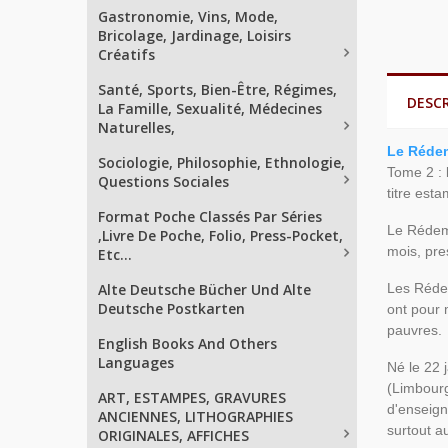
Gastronomie, Vins, Mode,
Bricolage, Jardinage, Loisirs
Créatifs
Santé, Sports, Bien-Être, Régimes,
DESC
La Famille, Sexualité, Médecines
Naturelles,
Le Rédem
Sociologie, Philosophie, Ethnologie,
Tome 2 :
Questions Sociales
titre est
Format Poche Classés Par Séries
Le Rédemp
,Livre De Poche, Folio, Press-Pocket,
mois, pre
Etc...
Alte Deutsche Bücher Und Alte
Les Rédem
Deutsche Postkarten
ont pour 
pauvres.
English Books And Others
Languages
Né le 22 
(Limbourg
ART, ESTAMPES, GRAVURES
d'enseign
ANCIENNES, LITHOGRAPHIES
surtout a
ORIGINALES, AFFICHES