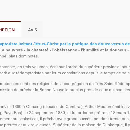
RIPTION
AVIS
ptoriste imitant Jésus-Christ par la pratique des douze vertus d
La pauvreté - la chasteté - l'obéissance - l'humilité et la douceur
- 
ampé, plats dominotés.
toriste, en trois volumes, écrit sur l'ordre du supérieur provincial po
scrit aux rédemptoristes par leurs constitutions depuis le temps de sain
ptoristes sont des religieux de la congrégation du Très Saint Rédempt
mission de prêcher la Bonne Nouvelle au plus près de ceux qui sont les p
janvier 1860 à Onnaing (diocèse de Cambrai), Arthur Mouton émit les 
, Pays-Bas), le 24 septembre 1880, et fut ordonné prêtre le 18 mars
ement au scolasticat, il prêcha avec grand succès, pendant trente ans,
ux prêtres et aux religieuses. Supérieur de la maison de Dunkerque, il 