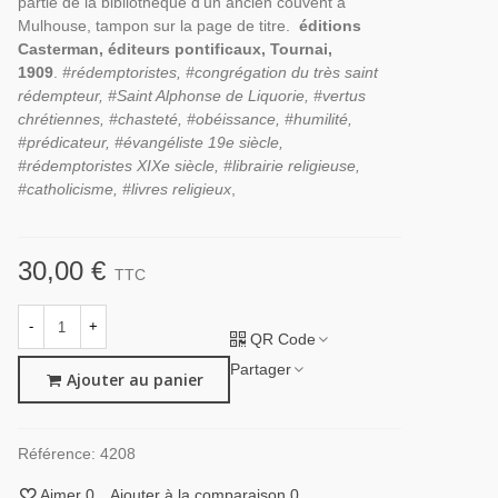
partie de la bibliothèque d'un ancien couvent à
Mulhouse, tampon sur la page de titre.
éditions
Casterman, éditeurs pontificaux, Tournai,
1909
.
#rédemptoristes, #congrégation du très saint
rédempteur, #Saint Alphonse de Liquorie, #vertus
chrétiennes, #chasteté, #obéissance, #humilité,
#prédicateur, #évangéliste 19e siècle,
#rédemptoristes XIXe siècle, #librairie religieuse,
#catholicisme, #livres religieux
,
30,00 €
TTC
-
+
QR Code
Partager
Ajouter au panier
Référence:
4208
Aimer
0
Ajouter à la comparaison
0