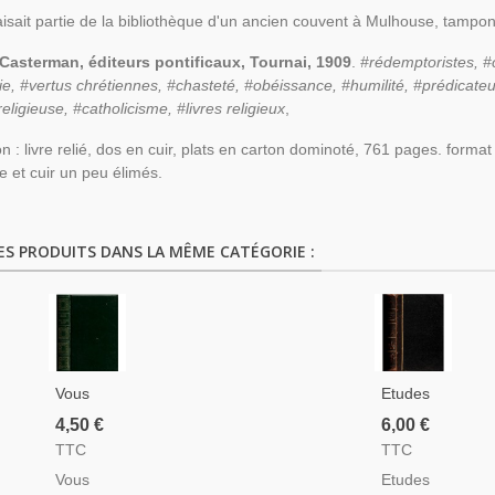
faisait partie de la bibliothèque d'un ancien couvent à Mulhouse, tampon 
 Casterman, éditeurs pontificaux, Tournai, 1909
.
#rédemptoristes, #
ie, #vertus chrétiennes, #chasteté, #obéissance, #humilité, #prédicateu
 religieuse, #catholicisme, #livres religieux
,
on : livre relié, dos en cuir, plats en carton dominoté, 761 pages. form
e et cuir un peu élimés.
ES PRODUITS DANS LA MÊME CATÉGORIE :
Vous
Etudes
Verrez
Philosophiques
4,50 €
6,00 €
Le Ciel
Sur Le
TTC
TTC
Ouvert,
Christianisme,
Vous
Etudes
Oeuvres
T2,