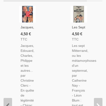
Jacques,
Les Sept
Edouard,
Mitterrand,
4,50 €
4,50 €
Charles,
Catherine
TTC
TTC
Philippe
Nay,
Jacques,
Les sept
Et Les
1988 -
Edouard,
Mitterrand,
Autres,
Politique,
Charles,
ou les
Christine
Socialistes,
Philippe
métamorphoses
Clerc,
et les
d'un
1994 -
autres...
septennat,
Biographie
par
par
Politique,
Christine
Catherine
R.P.R.
Clerc -
Nay -
En quête
François
de
- Léon
légitimité
Blum :
- Chirac
tout est