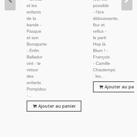
et les
possible
enfants
- l'ère
de la
éblouissante,
bande -
flux et
Pasque
reflux -
et son
le parti
Bonaparte
Hop là
- Enfin
Blum ! -
Balladur
François
vint - le
- Camille
retour
Chautemps
des
: les...
enfants
Ajouter au pan
Pompidou
-...
Ajouter au panier