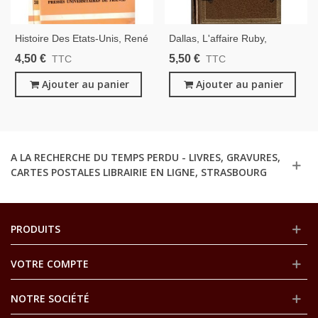
Histoire Des Etats-Unis, René
Dallas, L'affaire Ruby,
Raymond, 1984 - Politique
Frédéric Pottecher, 1971 -
4,50 €
5,50 €
TTC
TTC
Américaine, Histoire
Assassinat John Kennedy,
Amérique, Etats-Unis, Que
Ajouter au panier
Politique Américaine, Etats-
Ajouter au panier
Sais-Je
Unis,
A LA RECHERCHE DU TEMPS PERDU - LIVRES, GRAVURES,
CARTES POSTALES LIBRAIRIE EN LIGNE, STRASBOURG
PRODUITS
VOTRE COMPTE
NOTRE SOCIÉTÉ