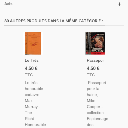
Avis
80 AUTRES PRODUITS DANS LA MÊME CATÉGORIE :
Le Très
Passeport
Honorable
Pour La
4,50 €
4,50 €
Cadavre,
Haine,
TTC
TTC
Max
Mike
Le très
Passeport
Murray,
Cooper,
honorable
pour la
1954 -
1964 -
cadavre,
haine,
Roman
Espionnage,
Max
Mike
D'espionnage,
Fleuve
Murray -
Cooper -
Collection
Noir,
The
collection
Le
Polar,
Richt
Espionnage
Masque,
Roman
Honourable
des
Roman
Policier,