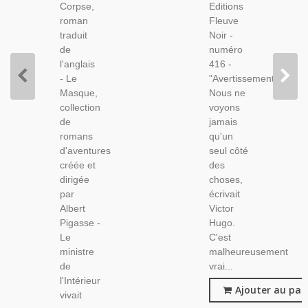
Corpse,
Editions
Policier,
roman
Fleuve
traduit
Noir -
de
numéro
l'anglais
416 -
- Le
"Avertissement:
Masque,
Nous ne
collection
voyons
de
jamais
romans
qu'un
d'aventures
seul côté
créée et
des
dirigée
choses,
par
écrivait
Albert
Victor
Pigasse -
Hugo.
Le
C'est
ministre
malheureusement
de
vrai...
l'Intérieur
Ajouter au pan
vivait