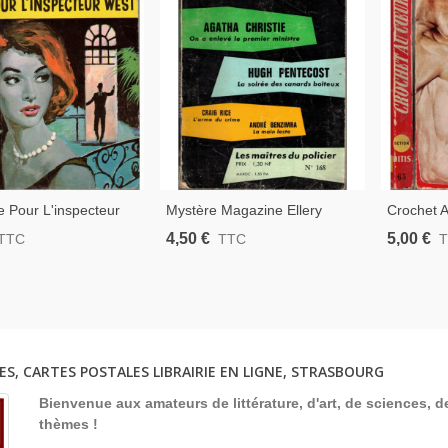
 Pour L'inspecteur
Mystère Magazine Ellery
Crochet A
hn Creasey, 1960 -,
Queen N°168 Jan 1962,
1957 - B
4,50 €
5,00 €
TTC
TTC
ur West, La Chouette,
Agatha Christie, Hugh
Policier,
olicier, Roman De
Pentecost, Craig Rice, André
Benzimra, Romans Policiers,
ES, CARTES POSTALES LIBRAIRIE EN LIGNE, STRASBOURG
Bienvenue aux amateurs de littérature, d'art, de sciences, de
thèmes !