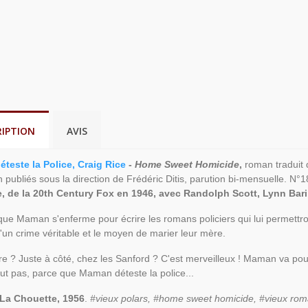
RIPTION
AVIS
teste la Police, Craig Rice
-
Home Sweet Homicide
,
roman traduit d
on publiés sous la direction de Frédéric Ditis, parution bi-mensuelle. N°
, de la 20th Century Fox en 1946, avec Randolph Scott, Lynn Bar
ue Maman s'enferme pour écrire les romans policiers qui lui permettront
d'un crime véritable et le moyen de marier leur mère.
e ? Juste à côté, chez les Sanford ? C'est merveilleux ! Maman va pou
eut pas, parce que Maman déteste la police...
 La Chouette, 1956
.
#vieux polars, #home sweet homicide, #vieux roman