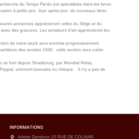
a Recherche du Temps Perdu est spécialisée dans les livres
asion à petits prix. Jour après jour, de nouveaux titres
avures anciennes apprécieront celles du Siège et du
avec des gravures. Les amateurs d'art apprécieront les
ection de notre stock sera enrichie progressivement.
partitions des années 1930 : cette section sera créée
ns se font depuis Strasbourg, par Mondial Relay,
 Paypal, virement bancaire ou chèque. . Il n'y a pas de
INFORMATIONS
Arlette Dambron 20 RUE DE COLMAR