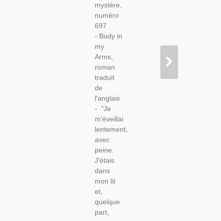
mystère,
Cité,
numéro
Roman
697
Policier,
- Body in
my
Arms,
roman
traduit
de
l'anglais
- "Je
m'éveillai
lentement,
avec
peine.
J'étais
dans
mon lit
et,
quelque
part,