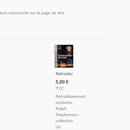
ture manuscrite sur la page de titre.
Refroidissement
Nocturne,
5,00 €
Ralph
TTC
Stephenson,
Refroidissement
1964 -,
nocturne,
Collection
Ralph
Un
Stephenson -
Mystère,
collection
Presses
Un
De La