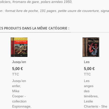
liciers, #romans de gare, polars années 1950,
on : format livre de poche, 191 pages. petite usure de couverture, signa
ES PRODUITS DANS LA MÊME CATÉGORIE :
Jusqu'en
Les
Enfer,
Anges
5,00 €
5,00 €
Mike
Des
TTC
TTC
Cooper,
Ténèbres,
Jusqu'en
Les
1962 -
Leslie
enfer,
anges
Espionnage,
Charteris,
Mike
des
Jean
1950 -,
Cooper -
ténèbres,
Bruce,
Les
collection
Leslie
Presses
Aventures
Espionnage,
Charteris - She
De La
Du Saint,