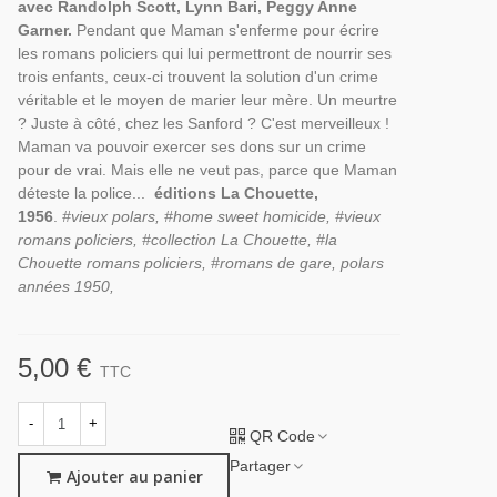
avec Randolph Scott, Lynn Bari, Peggy Anne
Garner.
Pendant que Maman s'enferme pour écrire
les romans policiers qui lui permettront de nourrir ses
trois enfants, ceux-ci trouvent la solution d'un crime
véritable et le moyen de marier leur mère. Un meurtre
? Juste à côté, chez les Sanford ? C'est merveilleux !
Maman va pouvoir exercer ses dons sur un crime
pour de vrai. Mais elle ne veut pas, parce que Maman
déteste la police...
éditions La Chouette,
1956
.
#vieux polars, #home sweet homicide, #vieux
romans policiers, #collection La Chouette, #la
Chouette romans policiers, #romans de gare, polars
années 1950,
5,00 €
TTC
-
+
QR Code
Partager
Ajouter au panier