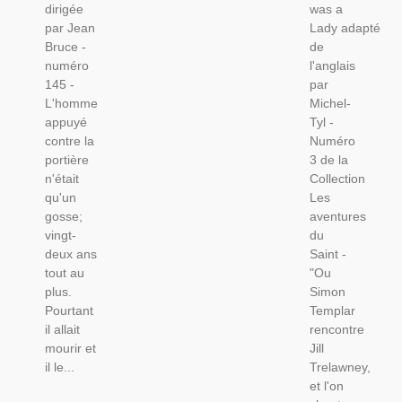
dirigée
was a
Cité,
Roman
par Jean
Lady adapté
Polar,
Policier,
Bruce -
de
Roman
numéro
l'anglais
Policier,
145 -
par
Roman
L'homme
Michel-
De Gare,
appuyé
Tyl -
contre la
Numéro
portière
3 de la
n'était
Collection
qu'un
Les
gosse;
aventures
vingt-
du
deux ans
Saint -
tout au
"Ou
plus.
Simon
Pourtant
Templar
il allait
rencontre
mourir et
Jill
il le...
Trelawney,
et l'on