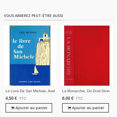
VOUS AIMEREZ PEUT-ÊTRE AUSSI
Le Livre De San Michele, Axel
La Monarchie, Du Droit Divin
Munthe, 1961 - Capri,
Aux Constitutions Modernes,
4,50 €
6,00 €
TTC
TTC
Mémoires, Suède, Écrivain
Harold Nicolson, 1964 -
Suédois,
Ajouter au panier
Histoire De France,
Ajouter au panier