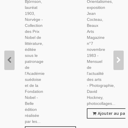
Björnson,
Orientalismes,
Nobel
Beaux
lauréat
exposition
De
Arts
1903,
Jean
Littérature
Magazine
Norvège -
Cocteau,
-
N°7 Nov
Collection
Beaux
Écrivains
1983
des Prix
Arts
Norvégiens,
Nobel de
Magazine
Norvège
littérature,
n°7
éditée
novembre
sous le
1983 -
patronage
Mensuel
de
de
l'Académie
l'actualité
suédoise
des arts
et de la
- Photographie,
Fondation
David
Nobel -
Hockney,
Belle
photocollages...
édition
Ajouter au pan
réalisée
par les...