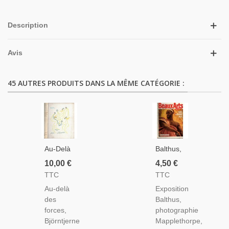
Description
Avis
45 AUTRES PRODUITS DANS LA MÊME CATÉGORIE :
Au-Delà
Balthus,
Des
Photographie
10,00 €
4,50 €
Forces,
Mapplethorpe,
TTC
TTC
Björntjerne
David
Au-delà
Exposition
Björnson,
Hockney,
des
Balthus,
1964,
Orientalismes,
forces,
photographie
Collection
Cocteau,
Björntjerne
Mapplethorpe,
Des Prix
Liège -