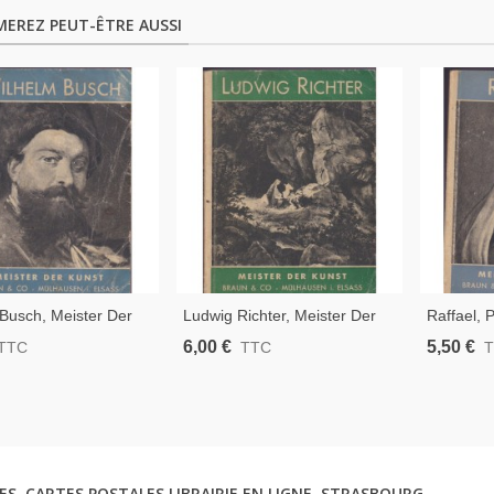
MEREZ PEUT-ÊTRE AUSSI
Busch, Meister Der
Ludwig Richter, Meister Der
Raffael, 
ans Balzer, Collection
Kunst, Hildergard Heyne,
Meister D
6,00 €
5,50 €
TTC
TTC
eintre Illustrateur
Collection Braun - Peintre
Mesnil, C
d, Humour
Allemand
Peintres
ES, CARTES POSTALES LIBRAIRIE EN LIGNE, STRASBOURG