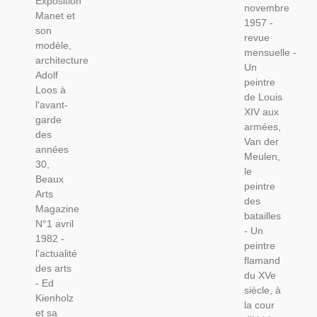
Exposition
Loos,
novembre
Musée
Manet et
Jawlensky
1957 -
Budapest,
son
- Beaux
revue
Tapis, -
modèle,
Arts N°1
mensuelle -
Le
architecture
Avril
Un
Jardin
Adolf
1982
peintre
Des Arts
Loos à
de Louis
N°204
l'avant-
XIV aux
Mars
garde
armées,
1970 -,
des
Van der
années
Meulen,
30,
le
Beaux
peintre
Arts
des
Magazine
batailles
N°1 avril
- Un
1982 -
peintre
l'actualité
flamand
des arts
du XVe
- Ed
siècle, à
Kienholz
la cour
et sa