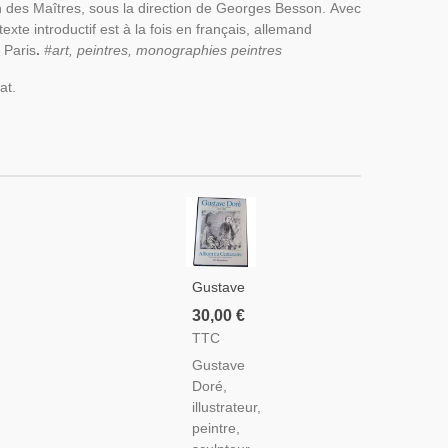
n des Maîtres, sous la direction de Georges Besson. Avec
exte introductif est à la fois en français, allemand
 Paris
.
#art, peintres, monographies peintres
at.
Gustave
Doré ,
30,00 €
Album
TTC
Du
Gustave
Centenaire,
Doré,
Illustrateur,
illustrateur,
Peintre,
peintre,
Sculpteur,