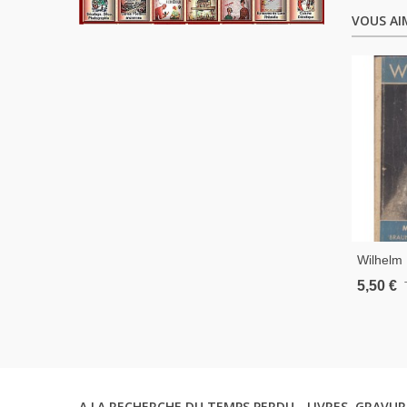
VOUS AI
Wilhelm 
Kunst, H
5,50 €
Braun - P
Alleman
A LA RECHERCHE DU TEMPS PERDU - LIVRES, GRAVUR