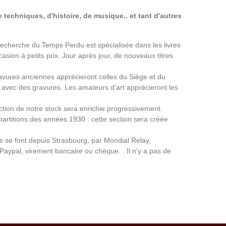
 techniques, d'histoire, de musique.. et tant d'autres
a Recherche du Temps Perdu est spécialisée dans les livres
asion à petits prix. Jour après jour, de nouveaux titres
avures anciennes apprécieront celles du Siège et du
avec des gravures. Les amateurs d'art apprécieront les
ection de notre stock sera enrichie progressivement.
partitions des années 1930 : cette section sera créée
ns se font depuis Strasbourg, par Mondial Relay,
 Paypal, virement bancaire ou chèque. . Il n'y a pas de