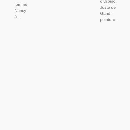
d'Urbino,
femme
Juste de
Nancy
Gand -
à...
peinture...