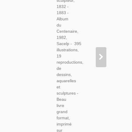
sculpteur,
Sacelp
1832 -
1982 -
1883 -
Artiste
Album
XIXe
du
Sièle
Centenaire,
1982,
Sacelp - 395
illustrations,
19
reproductions,
de
dessins,
aquarelles
et
sculptures -
Beau
livre
grand
format,
imprimé
sur