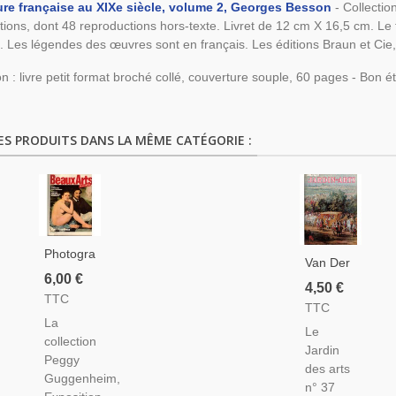
ure française au XIXe siècle, volume 2, Georges Besson
- Collectio
ations, dont 48 reproductions hors-texte. Livret de 12 cm X 16,5 cm. Le t
s. Les légendes des œuvres sont en français. Les éditions Braun et Cie,
on : livre petit format broché collé, couverture souple, 60 pages - Bon ét
ES PRODUITS DANS LA MÊME CATÉGORIE :
Photographes
Van Der
Russes
6,00 €
Meulen
4,50 €
Soviétiques,
TTC
Peintre
TTC
Guggenheim,
Batailles,
La
Nus De
Le
Juste De
collection
Manet,
Jardin
Gand
Peggy
Architecture
des arts
Peintre
Guggenheim,
Adolf
n° 37
Flamand,