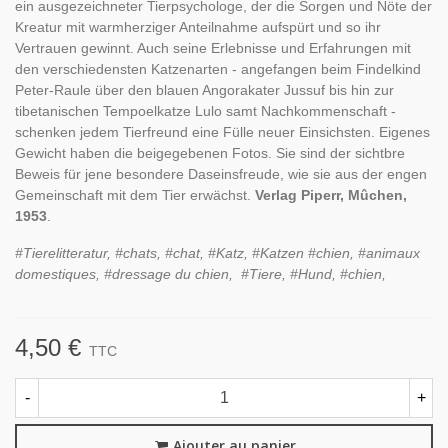
ein ausgezeichneter Tierpsychologe, der die Sorgen und Nöte der
Kreatur mit warmherziger Anteilnahme aufspürt und so ihr
Vertrauen gewinnt. Auch seine Erlebnisse und Erfahrungen mit
den verschiedensten Katzenarten - angefangen beim Findelkind
Peter-Raule über den blauen Angorakater Jussuf bis hin zur
tibetanischen Tempoelkatze Lulo samt Nachkommenschaft -
schenken jedem Tierfreund eine Fülle neuer Einsichsten. Eigenes
Gewicht haben die beigegebenen Fotos. Sie sind der sichtbre
Beweis für jene besondere Daseinsfreude, wie sie aus der engen
Gemeinschaft mit dem Tier erwächst.
Verlag Piperr, Mûchen,
1953
.
#Tierelitteratur, #chats, #chat, #Katz, #Katzen #chien, #animaux
domestiques, #dressage du chien, #Tiere, #Hund, #chien,
4,50 €
TTC
-
+
Ajouter au panier