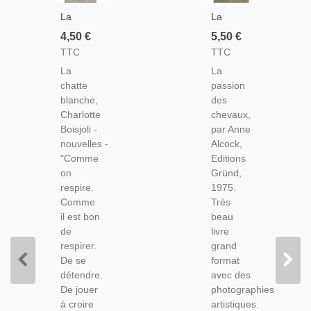
La
La
Chatte
Passion
4,50 €
5,50 €
Blanche,
Des
TTC
TTC
Charlotte
Chevaux,
La
La
Boisjoli,
Anne
chatte
passion
1981 -
Alcock
blanche,
des
Nouvelles
Charlotte
chevaux,
Boisjoli -
par Anne
nouvelles -
Alcock,
"Comme
Editions
on
Gründ,
respire.
1975.
Comme
Très
il est bon
beau
de
livre
respirer.
grand
De se
format
détendre.
avec des
De jouer
photographies
à croire
artistiques.