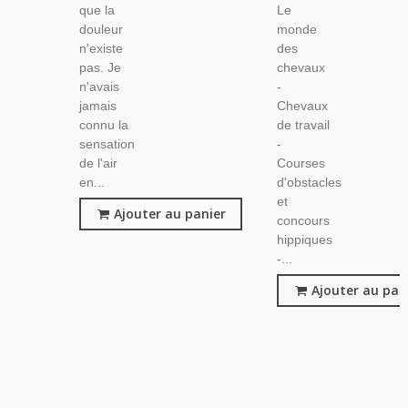
que la
Le
douleur
monde
n'existe
des
pas. Je
chevaux
n'avais
-
jamais
Chevaux
connu la
de travail
sensation
-
de l'air
Courses
en...
d'obstacles
et
Ajouter au panier
concours
hippiques
-...
Ajouter au pan