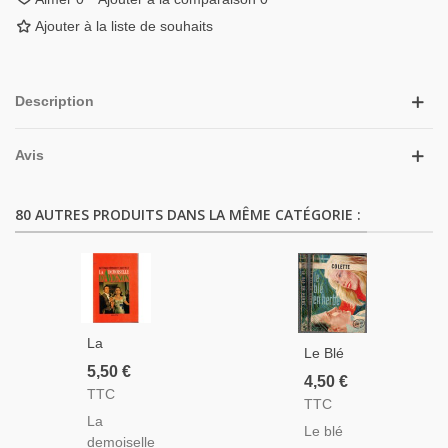
Ajouter à la liste de souhaits
Description
Avis
80 AUTRES PRODUITS DANS LA MÊME CATÉGORIE :
La
Le Blé
Demoiselle
5,50 €
En
4,50 €
D'Avignon,
TTC
Herbe,
TTC
Frédérique
Colette,
La
Hébrard,
Le blé
1957 -
demoiselle