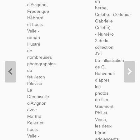
Louis
en
Amours
d'Avignon,
Velle,
herbe,
Adolescentes,
Frédérique
1972 -
Colette - (Sidonie-
Roman
Hébrard
Feuilleton
Gabrielle
D'amour,
et Louis
TV,
Colette)
Velle -
Marthe
- Numéro
roman
Keller
2 de la
Illustré
collection
de
J'ai
nombreuses
Lu - illustration
photographies
de G.
du
Benvenuti
feuilleton
d'après
télévisé
les
La
photos
Demoiselle
du film
d'Avignon
Gaumont
avec
Phil et
Marthe
Vinca,
Keller et
les deux
Louis
héros
Velle -
adolescents