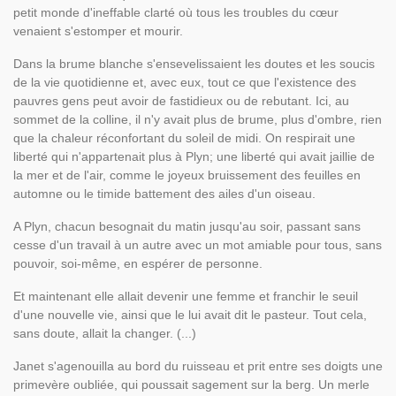
petit monde d'ineffable clarté où tous les troubles du cœur
venaient s'estomper et mourir.
Dans la brume blanche s'ensevelissaient les doutes et les soucis
de la vie quotidienne et, avec eux, tout ce que l'existence des
pauvres gens peut avoir de fastidieux ou de rebutant. Ici, au
sommet de la colline, il n'y avait plus de brume, plus d'ombre, rien
que la chaleur réconfortant du soleil de midi. On respirait une
liberté qui n'appartenait plus à Plyn; une liberté qui avait jaillie de
la mer et de l'air, comme le joyeux bruissement des feuilles en
automne ou le timide battement des ailes d'un oiseau.
A Plyn, chacun besognait du matin jusqu'au soir, passant sans
cesse d'un travail à un autre avec un mot amiable pour tous, sans
pouvoir, soi-même, en espérer de personne.
Et maintenant elle allait devenir une femme et franchir le seuil
d'une nouvelle vie, ainsi que le lui avait dit le pasteur. Tout cela,
sans doute, allait la changer. (...)
Janet s'agenouilla au bord du ruisseau et prit entre ses doigts une
primevère oubliée, qui poussait sagement sur la berg. Un merle