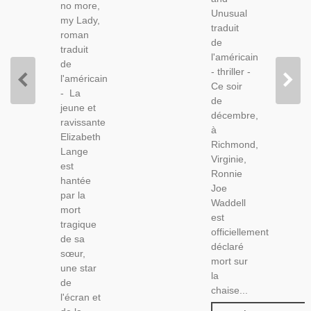
no more,
Unusual
my Lady,
traduit
roman
de
traduit
l'américain
de
- thriller -
l'américain
Ce soir
- La
de
jeune et
décembre,
ravissante
à
Elizabeth
Richmond,
Lange
Virginie,
est
Ronnie
hantée
Joe
par la
Waddell
mort
est
tragique
officiellement
de sa
déclaré
sœur,
mort sur
une star
la
de
chaise...
l'écran et