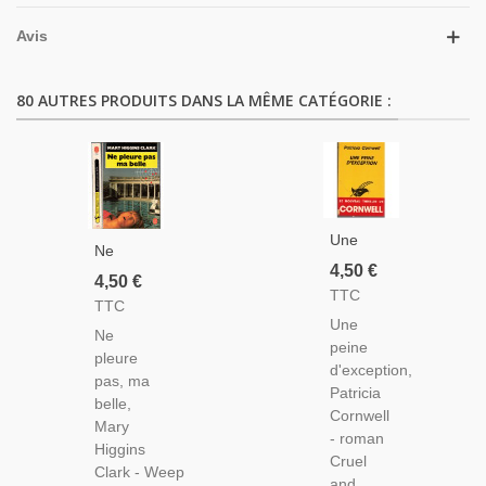
Avis
80 AUTRES PRODUITS DANS LA MÊME CATÉGORIE :
Une
Ne
Peine
4,50 €
Pleure
4,50 €
D'exception,
TTC
Pas Ma
TTC
Patricia
Belle,
Une
Cornwell,
Ne
Mary
peine
1994 -
pleure
Higgins
d'exception,
Enquête
pas, ma
Clark,
Patricia
Médecin
belle,
1990 -
Cornwell
Légiste,
Mary
Suspense,
- roman
Thriller
Higgins
Mystère,
Cruel
Clark - Weep
Angoisse
and