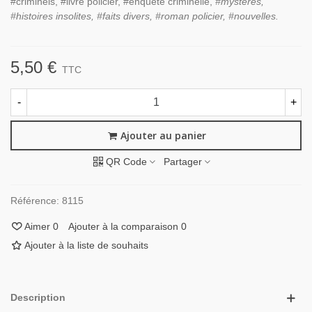
#criminels, #livre policier, #enquête criminelle,
#mystères,
#histoires insolites, #faits divers, #roman policier, #nouvelles.
5,50 €
TTC
-
+
Ajouter au panier
QR Code
Partager
Référence:
8115
Aimer
0
Ajouter à la comparaison
0
Ajouter à la liste de souhaits
Description