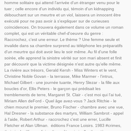
homme solitaire qui attend l'arrivée d'un étranger venu pour le
tuer ; celle encore d'un individu qui, témoin d'un kidnapping
débouchant sur un meurtre et un viol, laissera un innocent être
exécuté pour ne pas avoir à s'expliquer sur de curieuses
coïncidences. On trouvera également dans ce volume un roman
complet, qui est un véritable chef-d'oeuvre du genre :
Raccrochez, c'est une erreur. Le thème ? Une femme seule et
invalide dans sa chambre surprend au téléphone les préparatifs
d'un meurtre qui doit avoir lieu le soir même. Au fil d'une folle
soirée, elle apprend la sinistre vérité sur son mari absent et finit
par découvrir que la victime désignée n'est autre qu'elle même.
La rivière aux trésors, Gerald Kersh - Miss Winters et le vent,
Christine Noble Govan - la terrasse, Mike Marmer - l'intrus,
Michael Gilbert - une journée tuante, Henry Slezar - la fille aux
boucles d'or, Ellis Peters - le garçon qui prédisait les
tremblements de terre, Margaret St. Clair - c'est moi qui l'ai tué,
Miriam Allen deFord - Quel âge avez-vous ? Jack Ritchie - le
chien mourut le premier, Bruno Fischer - chambre avec une vue,
Hal Dresner - la substance des martyrs, William Sambrot - appel
à l'aide, Robert Arthur - raccrochez c'est une errer, Lucille
Fletcher et Alan Ullman. éditions France Loisirs. 1983 #crimes,