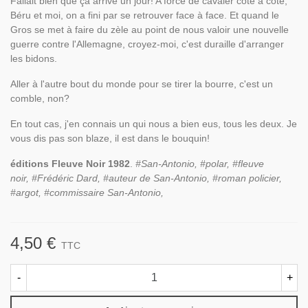
Fallait bien que ça arrive un jour! A force de cavaler côte à côte,
Béru et moi, on a fini par se retrouver face à face. Et quand le
Gros se met à faire du zèle au point de nous valoir une nouvelle
guerre contre l'Allemagne, croyez-moi, c'est duraille d'arranger
les bidons.
Aller à l'autre bout du monde pour se tirer la bourre, c'est un
comble, non?
En tout cas, j'en connais un qui nous a bien eus, tous les deux. Je
vous dis pas son blaze, il est dans le bouquin!
éditions Fleuve Noir 1982
.
#San-Antonio, #polar, #fleuve
noir, #Frédéric Dard, #auteur de San-Antonio, #roman policier,
#argot, #commissaire San-Antonio,
4,50 €
TTC
-
+