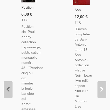
Position
San-
Clé, Paul
6,00 €
Antonio,
12,00 €
Kenny,
TTC
Oeuvres
TTC
1954 -
Complètes
Position
Espionnage,
Œuvres
De San-
clé, Paul
Fleuve
complètes
Antonio,
Kenny -
Noir,
de San-
Tome
collection
Polar,
Antonio
15, 1975
Espionnage,
Roman
tome 15,
-
publicisation
Policier,
San-
Frédéric
mensuelle
Antonio -
Dard,
numéro
collection
Fleuve
48 - "Pendant
Fleuve
Noir,
cinq ou
Noir - beau
Roman
dix
livre relié
Policier,
minutes,
aspect
la foule
simi-cuir.
bariolée
Du
qui
Mouron
s'était
à se
amassée