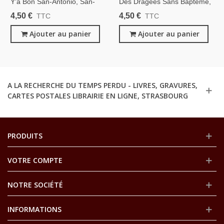
Y'a Bon San-Antonio, San-
Des Dragées Sans Baptême,
Antonio, 1978 - Frédéric
San-Antonio, 1972 - Frédéric
4,50 €
4,50 €
TTC
TTC
Dard, Fleuve Noir, Spécial-
Dard, Fleuve Noir, Spécial-
Police, Roman Policier,
Ajouter au panier
Police, Roman Policier,
Ajouter au panier
A LA RECHERCHE DU TEMPS PERDU - LIVRES, GRAVURES,
CARTES POSTALES LIBRAIRIE EN LIGNE, STRASBOURG
PRODUITS
VOTRE COMPTE
NOTRE SOCIÉTÉ
INFORMATIONS