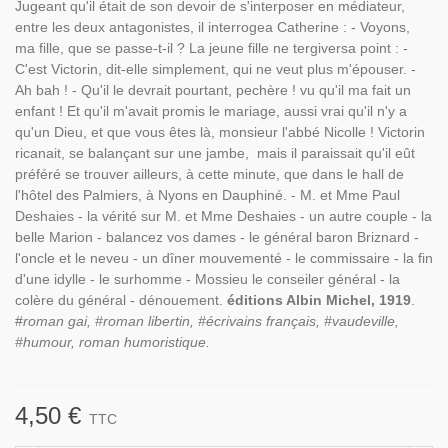
Jugeant qu'il était de son devoir de s'interposer en médiateur,
entre les deux antagonistes, il interrogea Catherine : - Voyons,
ma fille, que se passe-t-il ? La jeune fille ne tergiversa point : -
C'est Victorin, dit-elle simplement, qui ne veut plus m'épouser. -
Ah bah ! - Qu'il le devrait pourtant, pechère ! vu qu'il ma fait un
enfant ! Et qu'il m'avait promis le mariage, aussi vrai qu'il n'y a
qu'un Dieu, et que vous êtes là, monsieur l'abbé Nicolle ! Victorin
ricanait, se balançant sur une jambe, mais il paraissait qu'il eût
préféré se trouver ailleurs, à cette minute, que dans le hall de
l'hôtel des Palmiers, à Nyons en Dauphiné. - M. et Mme Paul
Deshaies - la vérité sur M. et Mme Deshaies - un autre couple - la
belle Marion - balancez vos dames - le général baron Briznard -
l'oncle et le neveu - un dîner mouvementé - le commissaire - la fin
d'une idylle - le surhomme - Mossieu le conseiler général - la
colère du général - dénouement.
éditions Albin Michel, 1919
.
#
roman gai, #roman libertin, #écrivains français, #vaudeville,
#humour, roman humoristique.
4,50 €
TTC