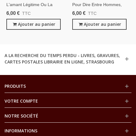
L'amant Légitime Ou La
Pour Dire Entre Hommes,
Bourgeoise Libertine,
Octave Pradels, 1889 -,
6,00 €
6,00 €
TTC
TTC
Georges-Anquetil Jane De
Poésie, Érotisme,
Magny, 1923 -, Érotisme,
Ajouter au panier
Libertinage, Roman Gai,
Ajouter au panier
Libertinage, Féminisme,
Socio
A LA RECHERCHE DU TEMPS PERDU - LIVRES, GRAVURES,
CARTES POSTALES LIBRAIRIE EN LIGNE, STRASBOURG
PRODUITS
VOTRE COMPTE
NOTRE SOCIÉTÉ
INFORMATIONS