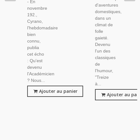
- En
d'aventures
novembre
domestiques,
192.,
dans un
Cyrano,
climat de
l'hebdomadaire
folle
bien
gaieté.
connu,
Devenu
publia
l'un des
cet écho
classiques
: Qu'est
de
devenu
l'humour,
l'Académicien
"Treize
? Nous...
à...
Ajouter au panier
Ajouter au pan