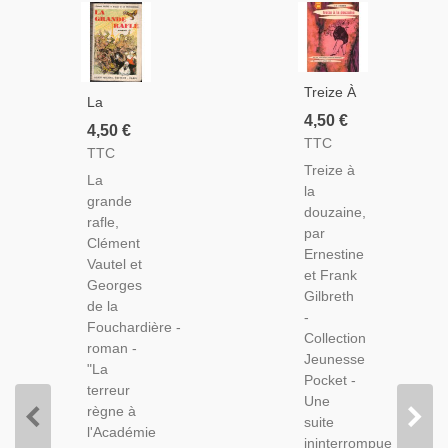
Treize À
La
La
4,50 €
Grande
4,50 €
Douzaine,
TTC
Rafle,
TTC
Gilbreth,
Clément
Treize à
1963 -
La
Vautel Et
la
Humour
grande
Georges
douzaine,
Jeunesse,
rafle,
De La
par
Jeunesse
Clément
Fouchardière,
Ernestine
Pocket
Vautel et
1929 -
et Frank
Georges
Roman,
Gilbreth
de la
-
Fouchardière -
Collection
roman -
Jeunesse
"La
Pocket -
terreur
Une
règne à
suite
l'Académie
ininterrompue