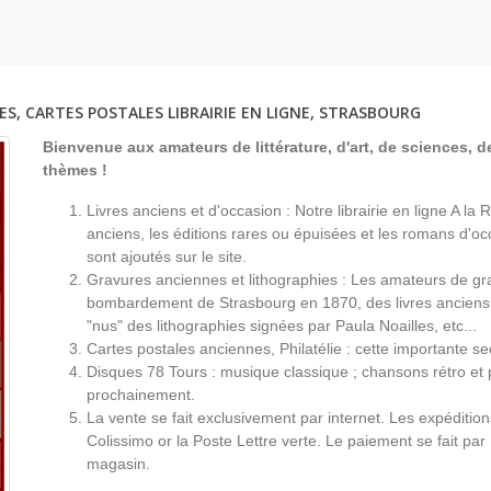
- Jardin Des Arts
i 1959 -
ES, CARTES POSTALES LIBRAIRIE EN LIGNE, STRASBOURG
Bienvenue aux amateurs de littérature, d'art, de sciences, de
thèmes !
Livres anciens et d'occasion : Notre librairie en ligne A l
anciens, les éditions rares ou épuisées et les romans d'occ
sont ajoutés sur le site.
Gravures anciennes et lithographies : Les amateurs de gr
bombardement de Strasbourg en 1870, des livres anciens 
"nus" des lithographies signées par Paula Noailles, etc...
Cartes postales anciennes, Philatélie : cette importante s
Disques 78 Tours : musique classique ; chansons rétro et 
prochainement.
La vente se fait exclusivement par internet. Les expéditio
Colissimo or la Poste Lettre verte. Le paiement se fait par
magasin.