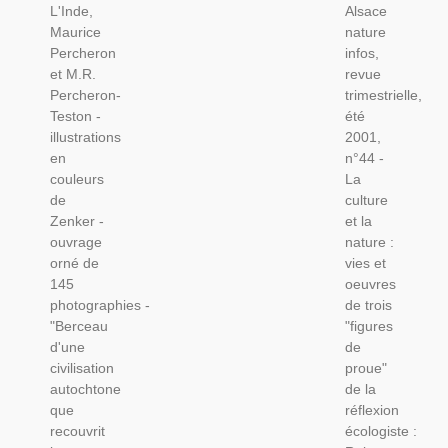
L'Inde,
Alsace
Teston,1936
Robert
Maurice
nature
- Indes,
Hainard
Percheron
infos,
Histoire
-
et M.R.
revue
Inde, Art
Écologie,
Percheron-
trimestrielle,
Hindou,
Écologistes,
Teston -
été
Ethnologie,
Robert
illustrations
2001,
Hainard,
en
n°44 -
couleurs
La
de
culture
Zenker -
et la
ouvrage
nature :
orné de
vies et
145
oeuvres
photographies -
de trois
"Berceau
"figures
d'une
de
civilisation
proue"
autochtone
de la
que
réflexion
recouvrit
écologiste :