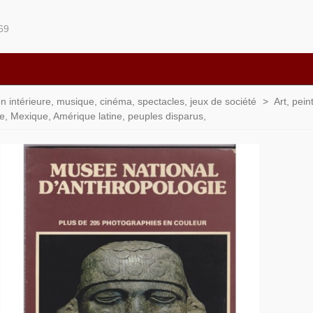
69
ion intérieure, musique, cinéma, spectacles, jeux de société
>
Art, pein
e, Mexique, Amérique latine, peuples disparus,