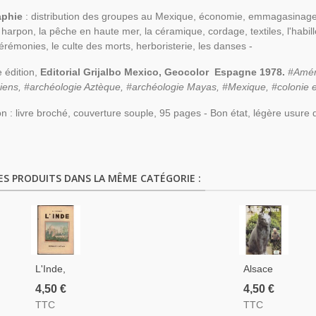
aphie
: distribution des groupes au Mexique, économie, emmagasinage d
harpon, la pêche en haute mer, la céramique, cordage, textiles, l'habillem
cérémonies, le culte des morts, herboristerie, les danses -
 édition,
Editorial Grijalbo Mexico, Geocolor Espagne 1978.
#Amér
ens, #archéologie Aztèque, #archéologie Mayas, #Mexique, #colonie 
on : livre broché, couverture souple, 95 pages - Bon état, légère usure 
ES PRODUITS DANS LA MÊME CATÉGORIE :
L'Inde,
Alsace
Maurice
Nature
4,50 €
4,50 €
Percheron,
Infos Été
TTC
TTC
Percheron-
2001,