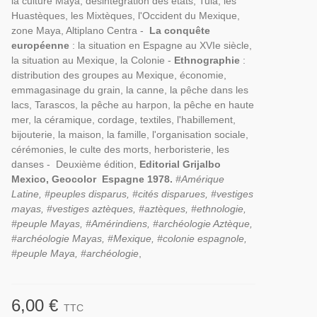
la culture Maya, désintégration des états, Tula, les
Huastèques, les Mixtèques, l'Occident du Mexique,
zone Maya, Altiplano Centra -
La conquête
européenne
: la situation en Espagne au XVIe siècle,
la situation au Mexique, la Colonie -
Ethnographie
:
distribution des groupes au Mexique, économie,
emmagasinage du grain, la canne, la pêche dans les
lacs, Tarascos, la pêche au harpon, la pêche en haute
mer, la céramique, cordage, textiles, l'habillement,
bijouterie, la maison, la famille, l'organisation sociale,
cérémonies, le culte des morts, herboristerie, les
danses - Deuxième édition,
Editorial Grijalbo
Mexico, Geocolor Espagne 1978.
#Amérique
Latine, #peuples disparus, #cités disparues, #vestiges
mayas, #vestiges aztèques, #aztèques, #ethnologie,
#peuple Mayas, #Amérindiens, #archéologie Aztèque,
#archéologie Mayas, #Mexique, #colonie espagnole,
#peuple Maya, #archéologie
,
6,00 €
TTC