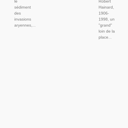
le
Robert
sédiment
Hainard,
des
1906-
invasions
1998, un
aryennes,...
"grand"
loin de la
place...