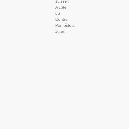
suisse :
A côté
du
Centre
Pompidou,
Jean...