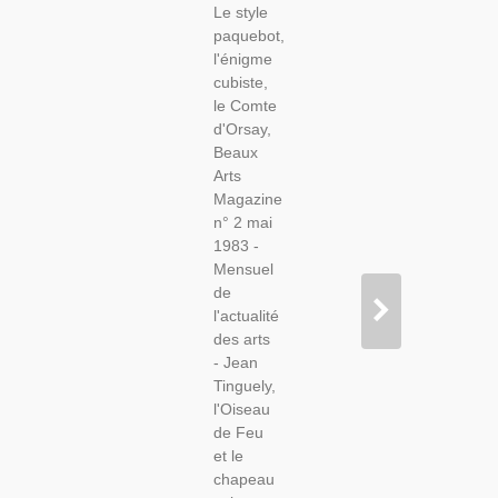
Le style
Comte
paquebot,
D'Orsay,
l'énigme
Suisse
cubiste,
Ferdinand
le Comte
Holder,
d'Orsay,
Photographie
Beaux
G.Rousse
Arts
- Beaux
Magazine
Arts
n° 2 mai
Magazine
1983 -
N° 2 Mai
Mensuel
1983
de
l'actualité
des arts
- Jean
Tinguely,
l'Oiseau
de Feu
et le
chapeau