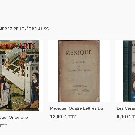
MEREZ PEUT-ÊTRE AUSSI
Mexique, Quatre Lettres Du
Les Cara
Maréchal Bazaine, Victor
Étrange A
12,00 €
6,00 €
TTC
que, Orfèvrerie
Considerant, 1868 - Napoléon
Henry De
ne Anglaise, Rome
TTC
III, Guerre Du Mexique,
Antilles,
 Fleurs Miniatures,
Indiens, 