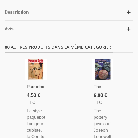
Description
Avis
80 AUTRES PRODUITS DANS LA MÊME CATÉGORIE :
Paquebots
The
Art
Pottery
4,50 €
6,00 €
Déco,
Jewels
TTC
TTC
Cubisme,
Of
Le style
The
Comte
Joseph
paquebot,
pottery
D'Orsay,
Lonewolf,
l'énigme
jewels of
Suisse
Dandick,
cubiste,
Joseph
Ferdinand
1975 -
le Comte
Lonewolf,