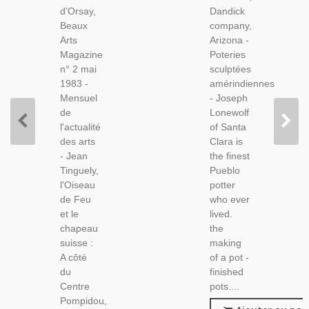
Holder,
Art
d'Orsay,
Dandick
Photographie
Amérindien,
Beaux
company,
G.Rousse
Sculpteurs
Arts
Arizona -
- Beaux
Américains,
Magazine
Poteries
Arts
Etats-
n° 2 mai
sculptées
Magazine
Unis
1983 -
amérindiennes
N° 2 Mai
Mensuel
- Joseph
1983
de
Lonewolf
l'actualité
of Santa
des arts
Clara is
- Jean
the finest
Tinguely,
Pueblo
l'Oiseau
potter
de Feu
who ever
et le
lived.
chapeau
the
suisse :
making
A côté
of a pot -
du
finished
Centre
pots....
Pompidou,