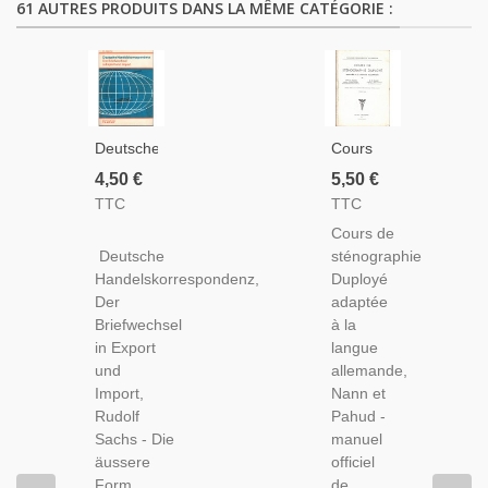
61 AUTRES PRODUITS DANS LA MÊME CATÉGORIE :
Deutsche
Cours
Handelskorrespondenz,
De
4,50 €
5,50 €
Der
Sténographie
TTC
TTC
Briefwechsel
Duployé
Cours de
In Export
Adaptée
Deutsche
sténographie
Und
À La
Handelskorrespondenz,
Duployé
Import,
Langue
Der
adaptée
Sachs,
Allemande,
Briefwechsel
à la
1969 -
Nann,
in Export
langue
Manuels
1974 -
und
allemande,
Allemand,
Allemand
Import,
Nann et
Allemand
Commercial,
Rudolf
Pahud -
Commercial,
Secrétariat,
Sachs - Die
manuel
Sténographie,
äussere
officiel
Form
de