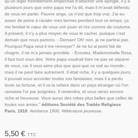
qu'un léger tremblement empêchait d'attacher une épingle; il y a
plusieurs jours que votre papa me l'a dit, mais il m'avait défendu
de vous en parler. Pauvre ange, ce n'est que trop vrai. J'ai eu
assez de peine à ravaler mes larmes pendant tout ce temps; ça
me fendait le cœur de vous voir jouer et rire comme de coutume.
A présent, il n'y a plus moyen de vous le cacher, puisque c'est
demain que nous partons. - Demain! Oh! non, je ne partirai pas.
Pourquoi Papa veut-il me renvoyer? Je ne lui ai point fait de
chagrin, il ne m'a jamais grondée. - Ecoutez, Mademoiselle Rosa,
il faut tout vous dire. Votre papa voudrait bien ne pas se séparer
de vous, car il vous aime plus que quoi que ce soit au monde ;
mais il ne peut faire autrement. Il était riche, il y a quelques jours,
il pouvait vous accorder toutes vos fantaisies; mais il a perdu
toute sa fortune, et il va la refaire dans un pays étranger où l'on
ramasse l'or par poignées. Il reviendra, et vous serez encore
riche et heureuse. Vous aurez des robes plus belles que celles de
toutes vos amies."
éditions Société des Traités Religieux
Paris, 1910
.
#enfance 1900, #littérature jeunesse
.
5,50 €
TTC