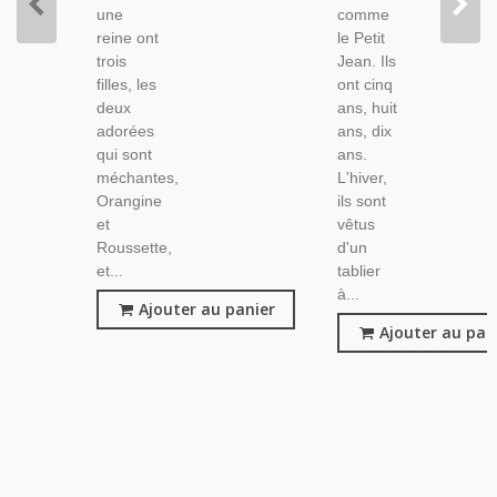
une
comme
reine ont
le Petit
trois
Jean. Ils
filles, les
ont cinq
deux
ans, huit
adorées
ans, dix
qui sont
ans.
méchantes,
L'hiver,
Orangine
ils sont
et
vêtus
Roussette,
d'un
et...
tablier
à...
Ajouter au panier
Ajouter au pan