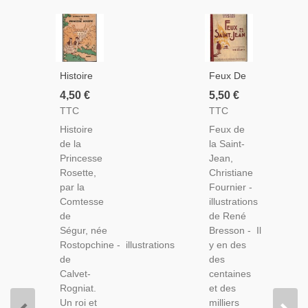
Histoire
Feux De
De La
La Saint-
4,50 €
5,50 €
Princesse
Jean,
TTC
TTC
Rosette,
Christiane
Histoire
Feux de
Comtesse
Fournier,
de la
la Saint-
De
1946 -
Princesse
Jean,
Ségur,
Enfant
Rosette,
Christiane
1937 -
De
par la
Fournier -
Contes
L'Assistance
Comtesse
illustrations
Pour
Publique
de
de René
Enfants,
"placé"
Ségur, née
Bresson - Il
Littérature
Dans
Rostopchine - illustrations
y en des
Jeunesse
Une
de
des
Ferme
Calvet-
centaines
Rogniat.
et des
Un roi et
milliers