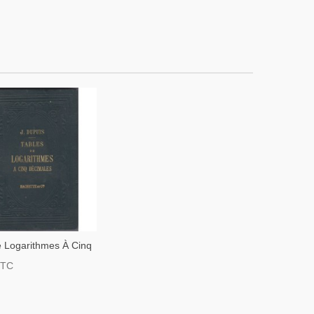
e Logarithmes À Cinq
s 1904 Dupuis -
TTC
De Mathématiques