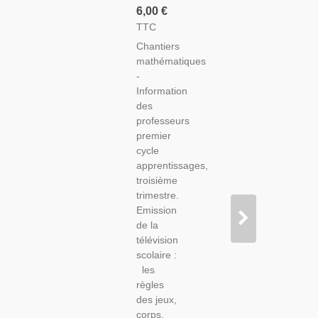
Mathématiques
6,00 €
Information
TTC
Des
Chantiers
Professeurs,
mathématiques
1966,
-
Émission
Information
Télévision
des
Scolaire
professeurs
premier
cycle
apprentissages,
troisième
trimestre.
Emission
de la
télévision
scolaire :
les
règles
des jeux,
corps,