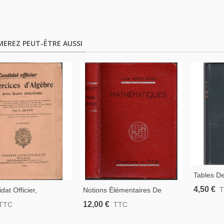
MEREZ PEUT-ÊTRE AUSSI
Tables D
Décimale
4,50 €
dat Officier,
Notions Élémentaires De
Manuels 
s D'algèbre Avec
Mathématiques Pour Les
12,00 €
TTC
TTC
s, Guyon, 1936 -,
Sciences Expérimentales,
on Militaire, Manuels
Léon Brillouin, 1939 -