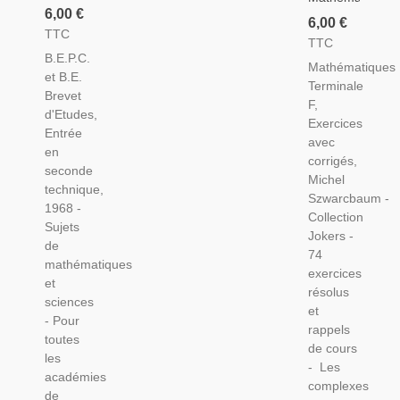
Et
6,00 €
Terminale
6,00 €
Sciences
TTC
F
TTC
B.E.P.C.
Exercices
B.E.P.C.
Et Brevet
Mathématiques
Avec
et B.E.
Classe
Terminale
Corrigés,
Brevet
Troisième,
F,
Schwarcbaum,
d'Etudes,
1968,
Exercices
Jokers,
Entrée
Mirande
avec
1986 -
en
-
corrigés,
Manuels
seconde
Manuels
Michel
Mathématiques,
technique,
Mathématiques,
Szwarcbaum -
Annales
1968 -
Manuels
Collection
Bac
Sujets
Sciences,
Jokers -
de
Annales
74
mathématiques
exercices
et
résolus
sciences
et
- Pour
rappels
toutes
de cours
les
- Les
académies
complexes
de