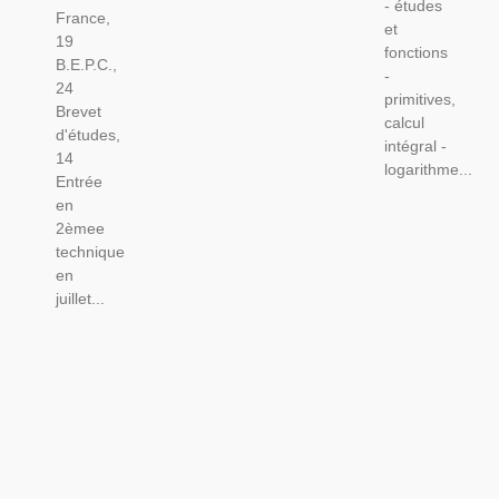
- études
France,
et
19
fonctions
B.E.P.C.,
-
24
primitives,
Brevet
calcul
d'études,
intégral -
14
logarithme...
Entrée
en
2èmee
technique
en
juillet...