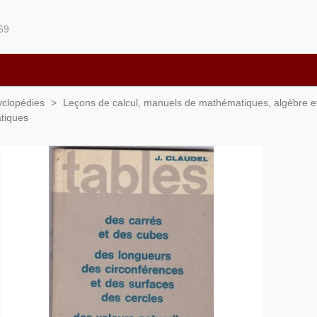
69
yclopédies
>
Leçons de calcul, manuels de mathématiques, algèbre e
tiques