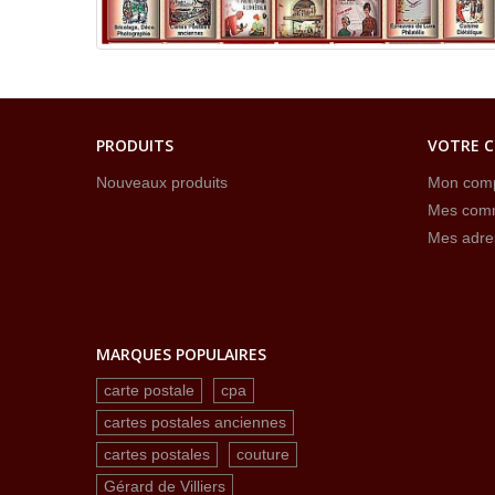
PRODUITS
VOTRE 
Nouveaux produits
Mon com
Mes com
Mes adre
MARQUES POPULAIRES
carte postale
cpa
cartes postales anciennes
cartes postales
couture
Gérard de Villiers