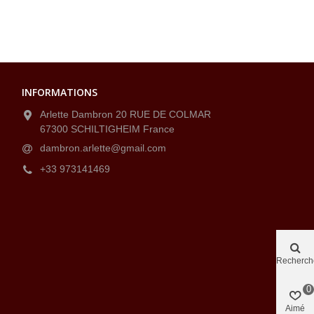
INFORMATIONS
Arlette Dambron 20 RUE DE COLMAR
67300 SCHILTIGHEIM France
dambron.arlette@gmail.com
+33 973141469
Recherch
0
Aimé