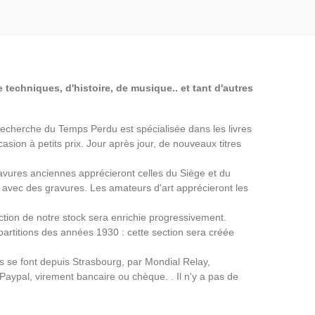
 techniques, d'histoire, de musique.. et tant d'autres
a Recherche du Temps Perdu est spécialisée dans les livres
asion à petits prix. Jour après jour, de nouveaux titres
avures anciennes apprécieront celles du Siège et du
avec des gravures. Les amateurs d'art apprécieront les
ection de notre stock sera enrichie progressivement.
partitions des années 1930 : cette section sera créée
ns se font depuis Strasbourg, par Mondial Relay,
 Paypal, virement bancaire ou chèque. . Il n'y a pas de