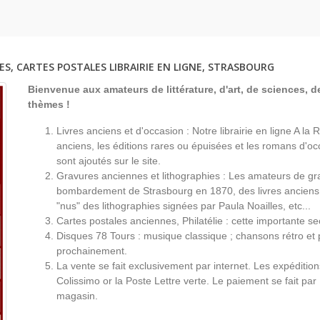
tiques,
Trigonométrie,
Mathématiques,
ES, CARTES POSTALES LIBRAIRIE EN LIGNE, STRASBOURG
Bienvenue aux amateurs de littérature, d'art, de sciences, de
thèmes !
Livres anciens et d'occasion : Notre librairie en ligne A l
anciens, les éditions rares ou épuisées et les romans d'occ
sont ajoutés sur le site.
Gravures anciennes et lithographies : Les amateurs de gr
bombardement de Strasbourg en 1870, des livres anciens 
"nus" des lithographies signées par Paula Noailles, etc...
Cartes postales anciennes, Philatélie : cette importante s
Disques 78 Tours : musique classique ; chansons rétro et 
prochainement.
La vente se fait exclusivement par internet. Les expéditio
Colissimo or la Poste Lettre verte. Le paiement se fait par
magasin.