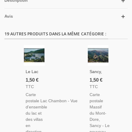
Description
Avis
19 AUTRES PRODUITS DANS LA MÊME CATÉGORIE :
Le Lac
Sancy,
Chambon
Massif
1,50 €
1,50 €
- Carte
Du
TTC
TTC
Postale
Mont-
Carte
Carte
Département
Dore -
postale Lac Chambon - Vue
postale
Puy-De-
Carte
d'ensemble
Massif
Dôme,
Postale
du lac et
du Mont-
Auvergne
Département
des villas
Dore,
Puy-De-
en
Sancy - Le
Dôme,
direction
nouveau