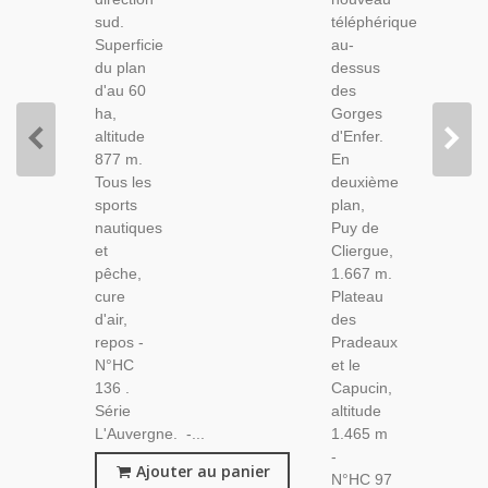
Auvergne,
sud.
téléphérique
Téléphérique
Superficie
au-
du plan
dessus
d'au 60
des
ha,
Gorges
altitude
d'Enfer.
877 m.
En
Tous les
deuxième
sports
plan,
nautiques
Puy de
et
Cliergue,
pêche,
1.667 m.
cure
Plateau
d'air,
des
repos -
Pradeaux
N°HC
et le
136 .
Capucin,
Série
altitude
L'Auvergne. -...
1.465 m
-
Ajouter au panier
N°HC 97