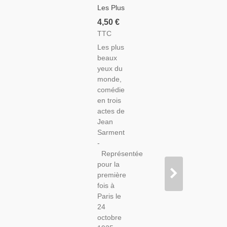
Les Plus
Beaux
4,50 €
Yeux Du
TTC
Monde,
Les plus
Jean
beaux
Sarment,
yeux du
Acteurs
monde,
Marguerite
comédie
Valmont,
en trois
Abel
actes de
Jacquin -
Jean
La Petite
Sarment
Illustration
-
Théâtre
Représentée
N°155
pour la
1926
première
fois à
Paris le
24
octobre