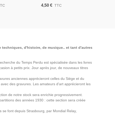
Acteurs Charpin,
France, Paul Fort, Acteurs
4,50 €
TTC
TTC
illers - La Petite
Charpin, Balpétré, Germaine
ion Théâtre 178 1927
Laugier - La Petite Illustration
Théâtre N°131 1924
 techniques, d'histoire, de musique.. et tant d'autres
a Recherche du Temps Perdu est spécialisée dans les livres
asion à petits prix. Jour après jour, de nouveaux titres
avures anciennes apprécieront celles du Siège et du
avec des gravures. Les amateurs d'art apprécieront les
ection de notre stock sera enrichie progressivement.
partitions des années 1930 : cette section sera créée
ns se font depuis Strasbourg, par Mondial Relay,