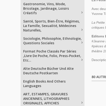
La Petite
Gastronomie, Vins, Mode,
Bricolage, Jardinage, Loisirs
Avec deux
Créatifs
Yvonne 
Santé, Sports, Bien-Être, Régimes,
La Petite
La Famille, Sexualité, Médecines
critiques
Naturelles,
Editons L
Sociologie, Philosophie, Ethnologie,
#Jeanne 
Questions Sociales
#pièces d
Format Poche Classés Par Séries
théâtre 19
,Livre De Poche, Folio, Press-Pocket,
Etc...
Descripti
Alte Deutsche Bücher Und Alte
Deutsche Postkarten
80 AUTR
English Books And Others
Languages
ART, ESTAMPES, GRAVURES
ANCIENNES, LITHOGRAPHIES
ORIGINALES, AFFICHES