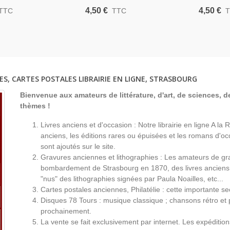
Eve Curie, Acteurs
Biens, Jules Romains, Acteurs
Guiraud, 
4,50 €
4,50 €
TTC
TTC
imon, Jane Chevrel -
- Louis Seigneur, Arquillère,
Renée Dev
 Illustration Théâtre
La Petite Illustration Théâtre
Illustrat
933
284 1931
ES, CARTES POSTALES LIBRAIRIE EN LIGNE, STRASBOURG
Bienvenue aux amateurs de littérature, d'art, de sciences, de
thèmes !
Livres anciens et d'occasion : Notre librairie en ligne A l
anciens, les éditions rares ou épuisées et les romans d'occ
sont ajoutés sur le site.
Gravures anciennes et lithographies : Les amateurs de gr
bombardement de Strasbourg en 1870, des livres anciens 
"nus" des lithographies signées par Paula Noailles, etc...
Cartes postales anciennes, Philatélie : cette importante s
Disques 78 Tours : musique classique ; chansons rétro et 
prochainement.
La vente se fait exclusivement par internet. Les expéditio