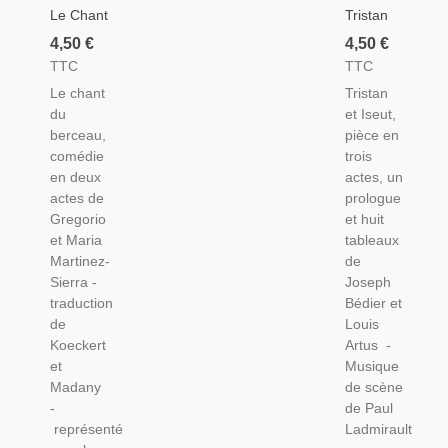
Le Chant
Tristan
Du
Et Iseut,
4,50 €
4,50 €
Berceau,
Joseph
TTC
TTC
Gregorio
Bédier Et
Le chant
Tristan
Martinez-
Louis
du
et Iseut,
Sierra,
Artus,
berceau,
pièce en
Acteurs
Acteurs
comédie
trois
Héléna
André
en deux
actes, un
Manson,
Brulé,
actes de
prologue
Susanne
Madeleine
Gregorio
et huit
Delorme
Lély - La
et Maria
tableaux
- La
Petite
Martinez-
de
Petite
Illustration
Sierra -
Joseph
Illustration
Théâtre
traduction
Bédier et
Théâtre
N°231
de
Louis
279
1929
Koeckert
Artus -
1931
et
Musique
Madany
de scène
-
de Paul
représenté
Ladmirault