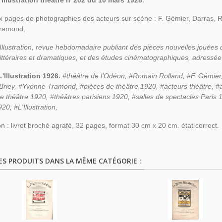
 Illustration théâtre n°202 du 10 mars 1928.
 pages de photographies des acteurs sur scène : F. Gémier, Darras, R
Tramond,
 Illustration, revue hebdomadaire publiant des pièces nouvelles jouées 
 littéraires et dramatiques, et des études cinématographiques, adressée 
'Illustration 1926.
#théâtre de l'Odéon, #Romain Rolland, #
F. Gémier
Briey, #Yvonne Tramond,
#pièces de théâtre 1920, #acteurs théâtre, 
e théâtre 1920, #théâtres parisiens 1920, #salles de spectacles Paris 19
20, #L'Illustration,
on : livret broché agrafé, 32 pages, format 30 cm x 20 cm. état correct.
ES PRODUITS DANS LA MÊME CATÉGORIE :