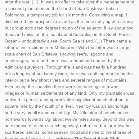
after the war. (...) It was an offer to take over the management of
a coconut plantation on the Island of San Cristoval, British
Solomons, a temporary job for six months. Consulting a map, I
discovered my prospective island as the most outlying of a strung-
out group about ten degrees south of the equator. Il lay about two
thousand miles off the mainland of Australiea in the South Pacific
Ocean - undoubtedly a real South Sea island. (...) There came a
letter of instructions from Melbourne. With the letter was a large
scale chart of San Cristoval showing reefs, lagoons and
anchorages; here and there was a headland named by the
Admiralty surveyors. Through the island was nearly a hundred
miles long by about twenty wide, there was nothing marked in the
interior but a few short rivers and several ranges of mountains.
Even along the coastline there were no markings of towns,
villages or human settlements of any kind. Only my plantation was
outlined in pencil, a comparatively insignificant patch of about a
square mile by the mouth of a river. Near by was an anchorage
and a very small island called Ugi. My little strip of beach looked
northwards towards Ugi about twelve miles away. Beyond this was
an expanse of ocean stretching away, unbroken but for a few far
scarttered islands, some seeven thousand miles to the shores of
Siberia and Alaska. (...) ."
editions The Travel Book Club