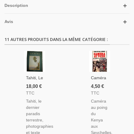
Description
Avis
11 AUTRES PRODUITS DANS LA MÊME CATÉGORIE :
Tahiti, Le
Caméra
Dernier
Au Poing
18,00 €
4,50 €
Paradis
Du
TTC
TTC
Terrestre,
Kenya
Tahiti, le
Caméra
1951,
Aux
dernier
au poing
Bernard
Seychelles,
paradis
du
Villaret -
Christian
terrestre,
Kenya
Îles
Zuber,
photographies
aux
Océan
1969 -.
et texte
Seychelles,