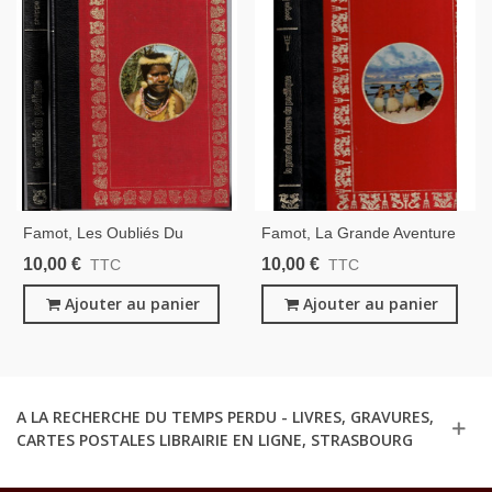
Famot, Les Oubliés Du
Famot, La Grande Aventure
Pacifique, Philippe Diolé,
Des Océans, T2 Le Pacifique,
10,00 €
10,00 €
TTC
TTC
1976 -, Peuples Disparus,
Georges Blond, 1976 -,
Océan Pacifique,
Ajouter au panier
Aventures En Mer,
Ajouter au panier
Navigateurs, Océan
Pacifique,
A LA RECHERCHE DU TEMPS PERDU - LIVRES, GRAVURES,
CARTES POSTALES LIBRAIRIE EN LIGNE, STRASBOURG