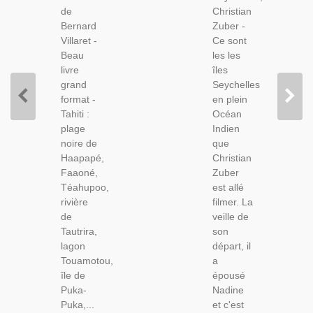
Pacifique,
Animaux
de
Christian
Ethnologie,
Sauvages,
Bernard
Zuber -
France
Safari
Villaret -
Ce sont
Outre-
Photos,
Beau
les les
Mer
Océan
livre
îles
Indien,
grand
Seychelles
Tourisme,
format -
en plein
Tahiti :
Océan
plage
Indien
noire de
que
Haapapé,
Christian
Faaoné,
Zuber
Téahupoo,
est allé
rivière
filmer. La
de
veille de
Tautrira,
son
lagon
départ, il
Touamotou,
a
île de
épousé
Puka-
Nadine
Puka,...
et c'est