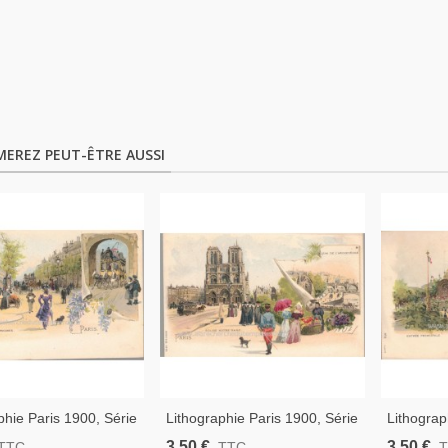
MEREZ PEUT-ÊTRE AUSSI
phie Paris 1900, Série
Lithographie Paris 1900, Série
Lithograp
3, Boulevard Des
535 N°25, Quai De
N°8, Expo
3,50 €
3,50 €
TTC
TTC