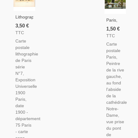
Lithographie
Paris,
Paris
3,50 €
Peintre
1,50 €
1900,
TTC
Pont De
TTC
Série
L'Archevêché,
Carte
N°7,
Carte
Et
postale
Exposition
postale
Timbre
lithographie
Universelle
Paris,
Sabine
de Paris
1900 -
Peintre
De
série
Exposition
de la rive
Gandon
N°7,
Universelle
gauche,
1F20
Exposition
Paris,
au fond
Vert
Universelle
Carte
l'abside
1980 -
1900
Postale
de la
Flamme
Paris,
75 Paris,
cathédrale
Salon De
date
Notre-
L'Auto,
1900 -
Dame,
Philatélie
département
vue prise
75 Paris
du pont
- carte
de