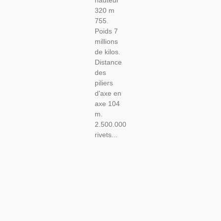
hauteur
320 m
755.
Poids 7
millions
de kilos.
Distance
des
piliers
d'axe en
axe 104
m.
2.500.000
rivets...