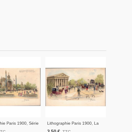
hie Paris 1900, Série
Lithographie Paris 1900, La
Lithograph
sition Universelle
Madeleine - Place De La
N°6 Place
3,50 €
3,00 €
TTC
TTC
T