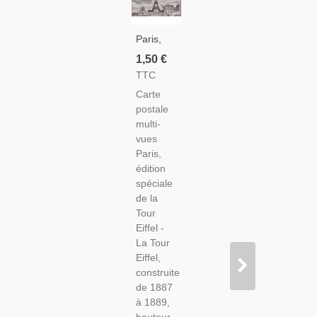
Paris,
Édition
1,50 €
Spéciale
TTC
De La
Carte
Tour
postale
Eiffel -
multi-
Carte
vues
Postale
Paris,
Multi-
édition
Vues
spéciale
Paris
de la
Tour
Eiffel -
La Tour
Eiffel,
construite
de 1887
à 1889,