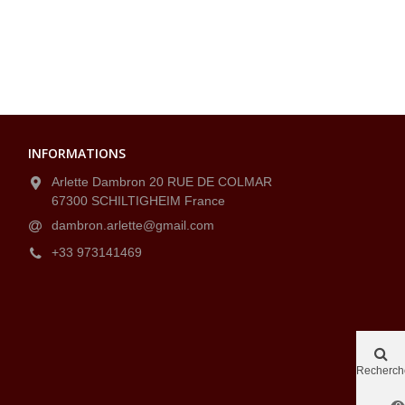
INFORMATIONS
Arlette Dambron 20 RUE DE COLMAR
67300 SCHILTIGHEIM France
dambron.arlette@gmail.com
+33 973141469
Recherch