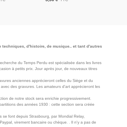
rée Principale -
Madeleine, Calèches, Carte
Rue De Riv
tale 75 Paris,
Postale 75 Paris,
Carrousel,
Paris,
 techniques, d'histoire, de musique.. et tant d'autres
a Recherche du Temps Perdu est spécialisée dans les livres
asion à petits prix. Jour après jour, de nouveaux titres
avures anciennes apprécieront celles du Siège et du
avec des gravures. Les amateurs d'art apprécieront les
ection de notre stock sera enrichie progressivement.
partitions des années 1930 : cette section sera créée
ns se font depuis Strasbourg, par Mondial Relay,
 Paypal, virement bancaire ou chèque. . Il n'y a pas de