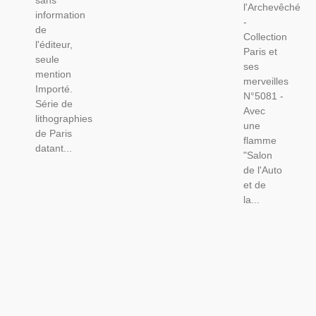
sans
l'Archevêché
information
-
de
Collection
l'éditeur,
Paris et
seule
ses
mention
merveilles
Importé.
N°5081 -
Série de
Avec
lithographies
une
de Paris
flamme
datant...
"Salon
de l'Auto
et de
la...