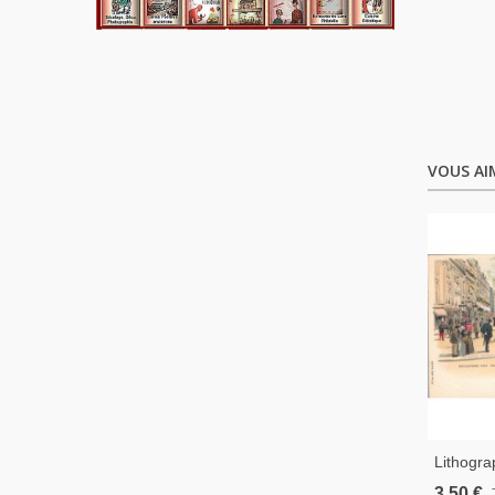
VOUS AI
Lithogra
535 N°2
3,50 €