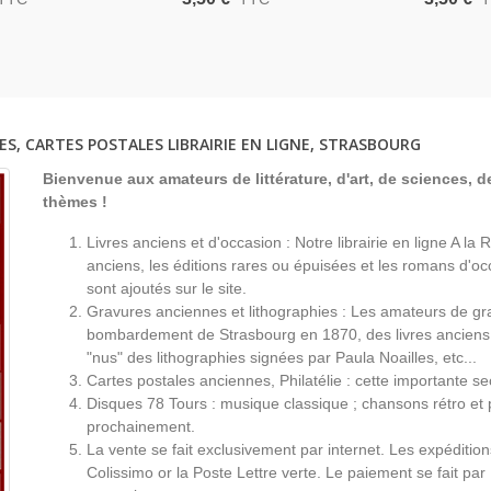
s Paris - Calèche,
L'Archevêché, Eglise Notre-
1900, Ent
stale 75 Paris,
Dame, - Fleuriste, Carte
Carte Pos
Postale 75 Paris,
ES, CARTES POSTALES LIBRAIRIE EN LIGNE, STRASBOURG
Bienvenue aux amateurs de littérature, d'art, de sciences, de
thèmes !
Livres anciens et d'occasion : Notre librairie en ligne A l
anciens, les éditions rares ou épuisées et les romans d'occ
sont ajoutés sur le site.
Gravures anciennes et lithographies : Les amateurs de gr
bombardement de Strasbourg en 1870, des livres anciens 
"nus" des lithographies signées par Paula Noailles, etc...
Cartes postales anciennes, Philatélie : cette importante s
Disques 78 Tours : musique classique ; chansons rétro et 
prochainement.
La vente se fait exclusivement par internet. Les expéditio
Colissimo or la Poste Lettre verte. Le paiement se fait par