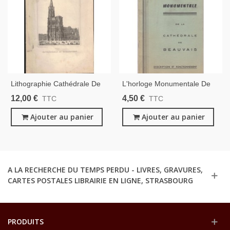
Lithographie Cathédrale De
L'horloge Monumentale De
Strasbourg , Graveur
La Cathédrale De Beauvais,
12,00 €
4,50 €
TTC
TTC
Lemaître, 1840/50 -
L. Vérité, 1963 - Architecture,
Strasbourg, Alsace, Emile
Ajouter au panier
Horlogerie, Oise, Picardie
Ajouter au panier
Lemaître,
A LA RECHERCHE DU TEMPS PERDU - LIVRES, GRAVURES,
CARTES POSTALES LIBRAIRIE EN LIGNE, STRASBOURG
PRODUITS