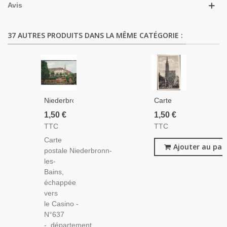
Avis
37 AUTRES PRODUITS DANS LA MÊME CATÉGORIE :
Niederbronn-
Carte
Les-
Postale
1,50 €
1,50 €
Bains,
La
TTC
TTC
Le
Cathédrale,
Carte
Casino -
Rue
Ajouter au pan
postale Niederbronn-
Carte
Mercière,
les-
Postale
Strasbourg,
Bains,
Département
1920 -
échappée
Bas-
Bas-
vers
Rhin,
Rhin,
le Casino -
Station
Alsace,
N°637
De Cure
Vieux
- département