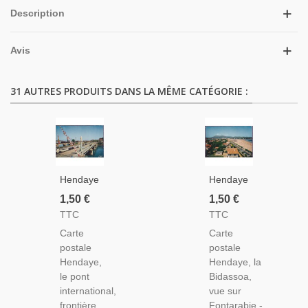
Description
Avis
31 AUTRES PRODUITS DANS LA MÊME CATÉGORIE :
Hendaye,
Hendaye,
Le Pont,
La Plage
1,50 €
1,50 €
Frontière
Et
TTC
TTC
Franco-
Fontarabie
Carte
Carte
Espagnole
- Carte
postale
postale
- Carte
Postale
Hendaye,
Hendaye, la
Postale
Département
le pont
Bidassoa,
Département
Pyrénées-
international,
vue sur
Pyrénées-
Atlantiques
frontière
Fontarabie -