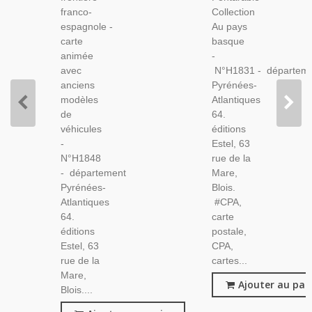
Atlantiques
franco-
Collection
espagnole -
Au pays
carte
basque
animée
-
avec
N°H1831 - départem
anciens
Pyrénées-
modèles
Atlantiques
de
64.
véhicules
éditions
-
Estel, 63
N°H1848
rue de la
- département
Mare,
Pyrénées-
Blois.
Atlantiques
#CPA,
64.
carte
éditions
postale,
Estel, 63
CPA,
rue de la
cartes...
Mare,
Ajouter au pan
Blois....