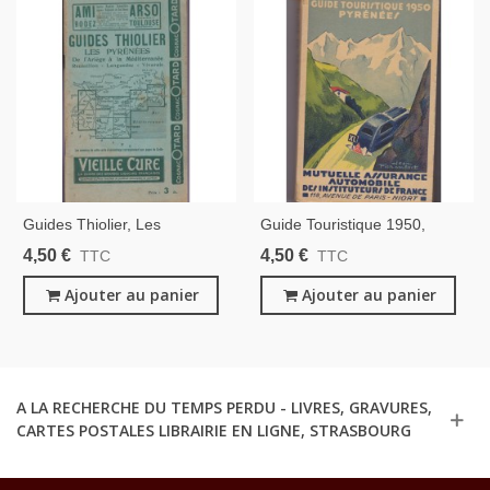
Guides Thiolier, Les
Guide Touristique 1950,
Pyrénées, De L'Ariège À La
Pyrénées, MAAIF - Guides
4,50 €
4,50 €
TTC
TTC
Méditerranée, Roussillon,
MAAIF
Languedoc, Vivarais, 1932 -
Ajouter au panier
Ajouter au panier
Région Occitanie
A LA RECHERCHE DU TEMPS PERDU - LIVRES, GRAVURES,
CARTES POSTALES LIBRAIRIE EN LIGNE, STRASBOURG