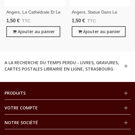
Angers, La Cathédrale Et Le
Angers, Statue Dans Le
Château Surplombant La
Jardin Du Mail - Carte
1,50 €
1,50 €
TTC
TTC
Maine - Carte Postale
Postale Département 49
Département 49 Maine-Et-
Ajouter au panier
Maine-Et-Loire
Ajouter au panier
Loire
A LA RECHERCHE DU TEMPS PERDU - LIVRES, GRAVURES,
CARTES POSTALES LIBRAIRIE EN LIGNE, STRASBOURG
PRODUITS
VOTRE COMPTE
NOTRE SOCIÉTÉ