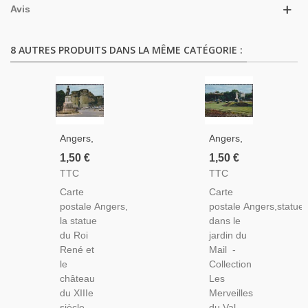
Avis
8 AUTRES PRODUITS DANS LA MÊME CATÉGORIE :
Angers,
Angers,
La
Statue
1,50 €
1,50 €
Statue
Dans Le
TTC
TTC
Du Roi
Jardin
Carte
Carte
René Et
Du Mail -
postale Angers,
postale Angers,statue
Le
Carte
la statue
dans le
Château
Postale
du Roi
jardin du
- Carte
Département
René et
Mail -
Postale
49
le
Collection
Département
Maine-
château
Les
49
Et-Loire
du XIIIe
Merveilles
Maine-
siècle -
du Val