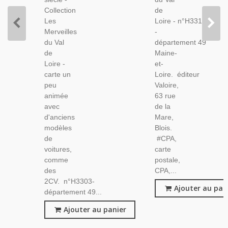
Et-Loire
Collection
de
Les
Loire - n°H3312
Merveilles
-
du Val
département 49
de
Maine-
Loire -
et-
carte un
Loire. éditeur
peu
Valoire,
animée
63 rue
avec
de la
d'anciens
Mare,
modèles
Blois.
de
#CPA,
voitures,
carte
comme
postale,
des
CPA,...
2CV. n°H3303-
Ajouter au pan
département 49...
Ajouter au panier