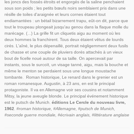
les joncs des fossés étroits et engorgés de la saline penchaient
sous son poids ; les petits bœufs noirs semblaient pris dans une
résille de toiles d'araignée et leurs cornes étaient tout
endiamantées : un bétail bizarrement trapu, eût-on dit, parce que
tout le troupeau plongeait jusqu'au genou dans la flaque molle du
marécage. (...) La grille fit un cliquetis aigu au moment où les
deux hommes la franchirent. Tous deux étaient vêtus de lourds
cirés. L'aîné, le plus dépenaillé, portrait négligemment deux fusils
de chasse et une couple de pluviers dorés attachés à un vieux
bout de ficelle noué autour de sa taille. On apercevait par
instants, sous le surcoït, un visage tanné, aigu, mais la bouche et
même le menton se perdaient sous une longue moustache
tombante. Roman historique, Le renard dans le grenier est un
roman romanesque. Augustin, à 23 ans, en est le principal
protagoniste. Il va en Allemagne voir ses cousins et notamment
Mitsy, la jeune aveugle blonde. Le principal événement historique
est le putsch de Munich.
éditions Le Cercle du nouveau livre,
1962
.
#roman historique, #Allemagne, #putsch de Munich,
#seconde guerre mondiale, #écrivain anglais, #littérature anglaise