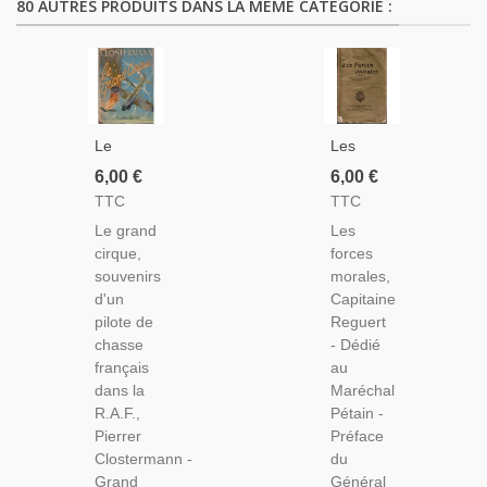
80 AUTRES PRODUITS DANS LA MÊME CATÉGORIE :
Le
Les
Grand
Forces
6,00 €
6,00 €
Cirque,
Morales,
TTC
TTC
Pierre
Capitaine
Le grand
Les
Clostermann,
Reguert,
cirque,
forces
1948 -
1932 -
souvenirs
morales,
Pilote De
Instruction
d'un
Capitaine
Chasse,
Militaire,
pilote de
Reguert
Aviation
Dédicacé,
chasse
- Dédié
Militaire,
Guerre
français
au
2e
1914-
dans la
Maréchal
Guerre
1918,
R.A.F.,
Pétain -
Mondiale
Pétain,
Pierrer
Préface
Clostermann -
du
Grand
Général