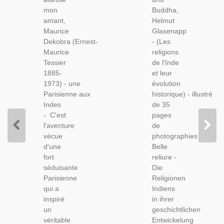
Dekobra,
1926 -
mon
Buddha,
1958 -
Religions
amant,
Helmut
Une
De
Maurice
Glasenapp
Parisienne
L'Inde,
Dekobra (Ernest-
- (Les
Au Pays
Indes,
Maurice
religions
Des
Art
Tessier
de l'Inde
Maharajahs,
Hindou,
1885-
et leur
Empire
Bouddhisme,
1973) - une
évolution
Des
Hindouisme,
Parisienne aux
historique) - illustré
Indes,
Brahmanisme,
Indes
de 35
Asie,
- C'est
pages
l'aventure
de
vécue
photographies -
d'une
Belle
fort
reliure -
séduisante
Die
Parisienne
Religionen
qui a
Indiens
inspiré
in ihrer
un
geschichtlichen
véritable
Entwickelung