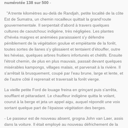
numérotée 138 sur 500
-
"A trente kilomètres au-delà de Randjah, petite localité de la côte
Est de Sumatra, un chemin rocailleux quittait la grand'route
gouvernementale. Il serpentait d'abord à travers quelques
cultures de caoutchouc indigène, très négligées. Les plantes
d'hévéa maigres et anémiées paraissaient s'y défendre
péniblement de la végétation goulue et empiétante de la forêt,
toutes sortes de lianes s'y glissaient et tentaient d'étouffer, outre
les hévéas, quelques arbres fruitiers infortunés et chétifs. Ensuite
l'étroit chemin, de plus en plus mauvais, passait devant quelques
misérables kampongs, villages malais, et parvenait à la rivière. Il
s'arrêtait là brusquement, coupé par l'eau brune, large et lente, et
de l'autre côté il reprenait et traversait la forêt vierge.
La vieille petite Ford de louage freina en grinçant puis s'arrêta,
soufflant et pétaradant. Le chauffeur indigène quitta le volant,
courut à la berge et jeta un appel aigu, auquel répondit une voix
sortant quelque part de l'épaisse végétation des berges.
- Le passeur est de nouveau absent, grogna John van Laer, assis
dans la voiture. Il était employé au nouveau défrichement de la