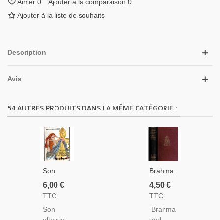
Aimer
0
Ajouter à la comparaison
0
Ajouter à la liste de souhaits
Description
Avis
54 AUTRES PRODUITS DANS LA MÊME CATÉGORIE :
Son
Brahma
Altesse
Und
6,00 €
4,50 €
Mon
Buddha,
TTC
TTC
Amant,
Helmut
Son
Brahma
Maurice
Glasenapp,
altesse
und