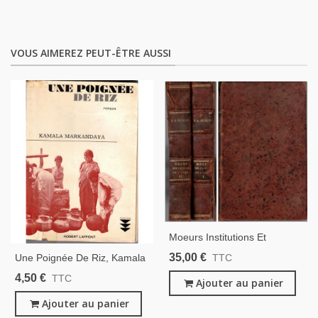
VOUS AIMEREZ PEUT-ÊTRE AUSSI
Moeurs Institutions Et
Cérémonies Des Peuples De
35,00 €
Une Poignée De Riz, Kamala
TTC
L'Inde, 2 Tomes, Abbé
Markandaya, - Écrivain
4,50 €
TTC
Dubois, 1921 - Indes,
Ajouter au panier
Indien, Inde, Roman,
Ethnologie,
Ajouter au panier