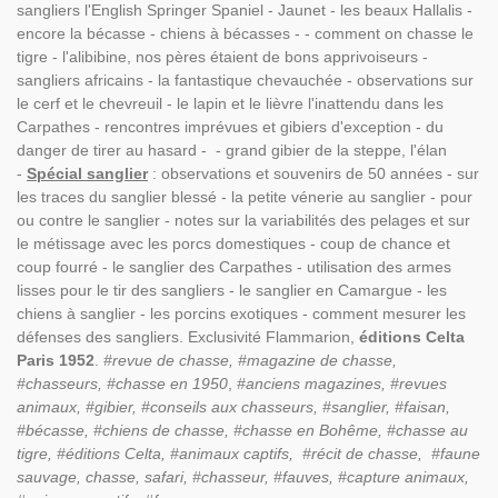
sangliers l'English Springer Spaniel - Jaunet - les beaux Hallalis -
encore la bécasse - chiens à bécasses - - comment on chasse le
tigre - l'alibibine, nos pères étaient de bons apprivoiseurs -
sangliers africains - la fantastique chevauchée - observations sur
le cerf et le chevreuil - le lapin et le lièvre l'inattendu dans les
Carpathes - rencontres imprévues et gibiers d'exception - du
danger de tirer au hasard - - grand gibier de la steppe, l'élan
-
Spécial sanglier
: observations et souvenirs de 50 années - sur
les traces du sanglier blessé - la petite vénerie au sanglier - pour
ou contre le sanglier - notes sur la variabilités des pelages et sur
le métissage avec les porcs domestiques - coup de chance et
coup fourré - le sanglier des Carpathes - utilisation des armes
lisses pour le tir des sangliers - le sanglier en Camargue - les
chiens à sanglier - les porcins exotiques - comment mesurer les
défenses des sangliers. Exclusivité Flammarion,
éditions Celta
Paris 1952
.
#revue de chasse, #magazine de chasse,
#chasseurs, #chasse en 1950
,
#anciens magazines, #revues
animaux, #gibier, #conseils aux chasseurs, #sanglier, #faisan,
#bécasse, #chiens de chasse, #chasse en Bohême, #chasse au
tigre, #éditions Celta, #animaux captifs, #récit de chasse, #faune
sauvage, chasse, safari, #chasseur, #fauves, #capture animaux,