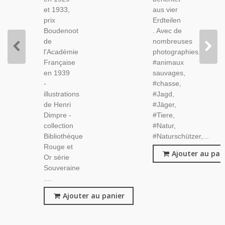
Souveraine,
et 1933,
aus vier
Etats-
prix
Erdteilen
Unis,
Boudenoot
. Avec de
Aventures
de
nombreuses
Jeunesse
l'Académie
photographies.
Française
#animaux
en 1939
sauvages,
-
#chasse,
illustrations
#Jagd,
de Henri
#Jäger,
Dimpre -
#Tiere,
collection
#Natur,
Bibliothèque
#Naturschützer,...
Rouge et
Ajouter au pan
Or série
Souveraine
....
Ajouter au panier