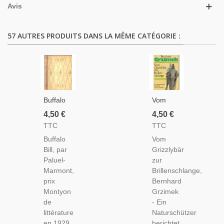
Avis
57 AUTRES PRODUITS DANS LA MÊME CATÉGORIE :
Buffalo
Vom
Bill,
Grizzlybär
4,50 €
4,50 €
Paluel-
Zur
TTC
TTC
Marmont
Brillenschlange,
Buffalo
Vom
-
Bernhard
Bill, par
Grizzlybär
Légendes
Grzimek
Paluel-
zur
Du Far
- Tiere,
Marmont,
Brillenschlange,
West,
Animaux
prix
Bernhard
Indiens
Sauvages,
Montyon
Grzimek
D'Amérique,
Chasse,
de
- Ein
Rouge
littérature
Naturschützer
Et Or
en 1929
berichtet