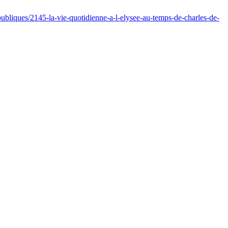
bliques/2145-la-vie-quotidienne-a-l-elysee-au-temps-de-charles-de-